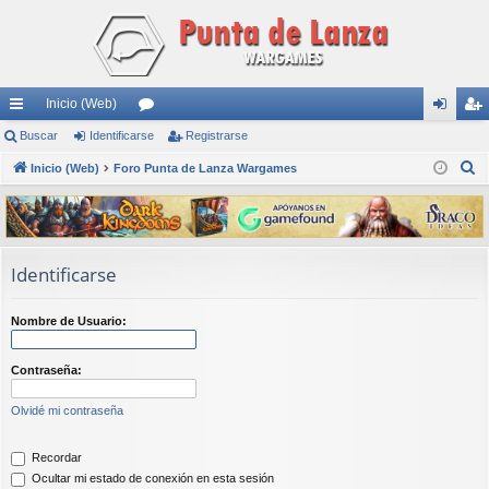
Inicio (Web)
nl
Buscar
Identificarse
or
Registrarse
de
eg
B
ac
Inicio (Web)
Foro Punta de Lanza Wargames
os
nti
ist
u
es
fic
ra
s
rá
ar
rs
c
a
pi
se
e
Identificarse
r
do
Nombre de Usuario:
s
Contraseña:
Olvidé mi contraseña
Recordar
Ocultar mi estado de conexión en esta sesión