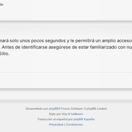
ión
omará solo unos pocos segundos y le permitirá un amplio acceso
. Antes de identificarse asegúrese de estar familiarizado con nu
itio.
Desarrollado por
phpBB
® Forum Software © phpBB Limited
Style por
Arty
&
halilesen
Traducción al español por
phpBB España
Privacidad
|
Condiciones