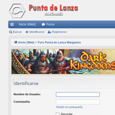
Inicio (Web)
Foros
nl
Buscar
Identificarse
Registrarse
ac
Inicio (Web)
Foro Punta de Lanza Wargames
es
rá
pi
do
s
Identificarse
Nombre de Usuario:
Contraseña:
Olvidé mi contraseña
Recordar