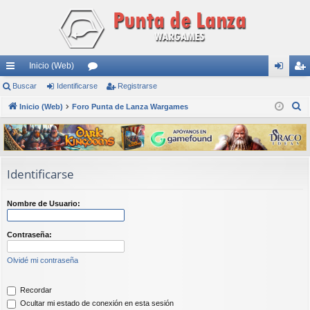
Inicio (Web)
nl
Buscar
Identificarse
or
Registrarse
de
eg
B
ac
Inicio (Web)
Foro Punta de Lanza Wargames
os
nti
ist
u
es
fic
ra
s
rá
ar
rs
c
a
pi
se
e
Identificarse
r
do
Nombre de Usuario:
s
Contraseña:
Olvidé mi contraseña
Recordar
Ocultar mi estado de conexión en esta sesión