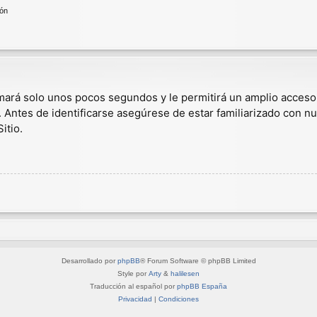
ión
omará solo unos pocos segundos y le permitirá un amplio acceso
. Antes de identificarse asegúrese de estar familiarizado con nu
itio.
Desarrollado por
phpBB
® Forum Software © phpBB Limited
Style por
Arty
&
halilesen
Traducción al español por
phpBB España
Privacidad
|
Condiciones