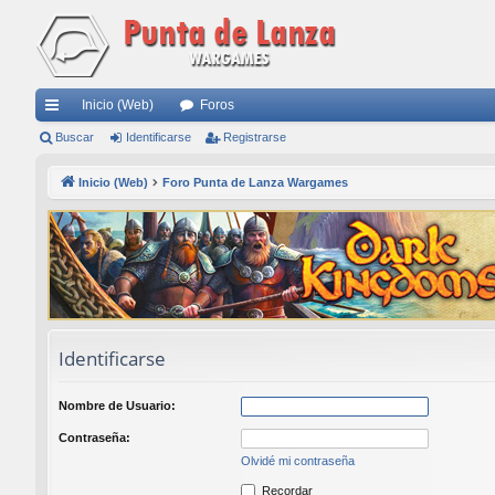
Inicio (Web)
Foros
nl
Buscar
Identificarse
Registrarse
ac
Inicio (Web)
Foro Punta de Lanza Wargames
es
rá
pi
do
s
Identificarse
Nombre de Usuario:
Contraseña:
Olvidé mi contraseña
Recordar