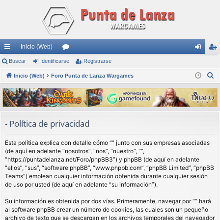
Inicio (Web)
nl
Buscar
Identificarse
or
Registrarse
de
eg
B
ac
Inicio (Web)
Foro Punta de Lanza Wargames
os
nti
ist
u
es
fic
ra
s
rá
ar
rs
c
a
pi
se
e
- Política de privacidad
r
do
Esta política explica con detalle cómo “” junto con sus empresas asociadas
s
(de aquí en adelante “nosotros”, “nos”, “nuestro”, “”,
“https://puntadelanza.net/Foro/phpBB3”) y phpBB (de aquí en adelante
“ellos”, “sus”, “software phpBB”, “www.phpbb.com”, “phpBB Limited”, “phpBB
Teams”) emplean cualquier información obtenida durante cualquier sesión
de uso por usted (de aquí en adelante “su información”).
Su información es obtenida por dos vías. Primeramente, navegar por “” hará
al software phpBB crear un número de cookies, las cuales son un pequeño
archivo de texto que se descargan en los archivos temporales del navegador