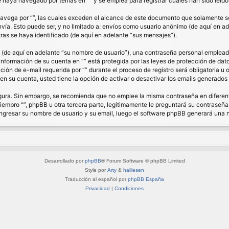
haya navegado por temas en “” y se emplea para registrar cuales han sido leídos
ega por “”, las cuales exceden el alcance de este documento que solamente se 
a. Esto puede ser, y no limitado a: envíos como usuario anónimo (de aquí en ade
ras se haya identificado (de aquí en adelante “sus mensajes”).
de aquí en adelante “su nombre de usuario”), una contraseña personal empleada 
 información de su cuenta en “” está protegida por las leyes de protección de dat
ón de e-mail requerida por “” durante el proceso de registro será obligatoria u op
n su cuenta, usted tiene la opción de activar o desactivar los emails generado
segura. Sin embargo, se recomienda que no emplee la misma contraseña en diferent
bro “”, phpBB u otra tercera parte, legítimamente le preguntará su contraseña. 
á ingresar su nombre de usuario y su email, luego el software phpBB generará una
Desarrollado por
phpBB
® Forum Software © phpBB Limited
Style por
Arty
&
halilesen
Traducción al español por
phpBB España
Privacidad
|
Condiciones