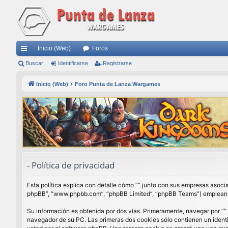
Inicio (Web)
Foros
nl
Buscar
Identificarse
Registrarse
ac
Inicio (Web)
Foro Punta de Lanza Wargames
es
rá
pi
do
s
- Política de privacidad
Esta política explica con detalle cómo “” junto con sus empresas asocia
phpBB”, “www.phpbb.com”, “phpBB Limited”, “phpBB Teams”) emplean cua
Su información es obtenida por dos vías. Primeramente, navegar por “”
navegador de su PC. Las primeras dos cookies sólo contienen un identi