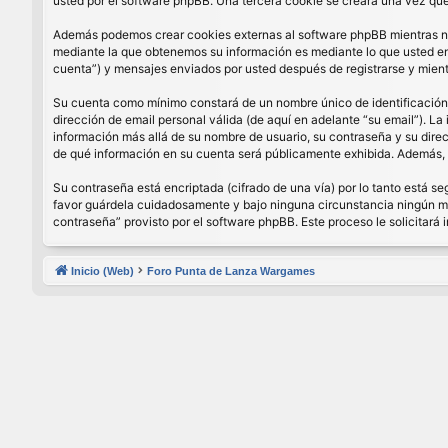
usted por el software phpBB. Una tercera cookie se creará una vez que 
Además podemos crear cookies externas al software phpBB mientras nav
mediante la que obtenemos su información es mediante lo que usted enví
cuenta”) y mensajes enviados por usted después de registrarse y mient
Su cuenta como mínimo constará de un nombre único de identificación (
dirección de email personal válida (de aquí en adelante “su email”). La
información más allá de su nombre de usuario, su contraseña y su direcci
de qué información en su cuenta será públicamente exhibida. Además, e
Su contraseña está encriptada (cifrado de una vía) por lo tanto está 
favor guárdela cuidadosamente y bajo ninguna circunstancia ningún miem
contraseña” provisto por el software phpBB. Este proceso le solicitar
Inicio (Web)
Foro Punta de Lanza Wargames