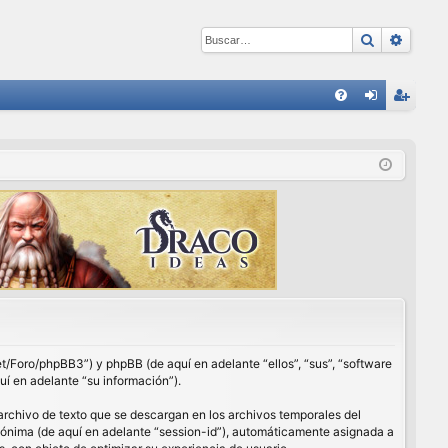
Buscar
Búsqu
E
FA
de
eg
Q
nti
ist
fic
ra
ar
rs
se
e
net/Foro/phpBB3”) y phpBB (de aquí en adelante “ellos”, “sus”, “software
í en adelante “su información”).
archivo de texto que se descargan en los archivos temporales del
anónima (de aquí en adelante “session-id”), automáticamente asignada a