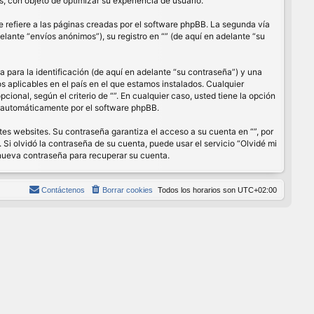
, con objeto de optimizar su experiencia de usuario.
refiere a las páginas creadas por el software phpBB. La segunda vía
lante “envíos anónimos”), su registro en “” (de aquí en adelante “su
para la identificación (de aquí en adelante “su contraseña”) y una
os aplicables en el país en el que estamos instalados. Cualquier
cional, según el criterio de “”. En cualquier caso, usted tiene la opción
s automáticamente por el software phpBB.
es websites. Su contraseña garantiza el acceso a su cuenta en “”, por
Si olvidó la contraseña de su cuenta, puede usar el servicio “Olvidé mi
 nueva contraseña para recuperar su cuenta.
Contáctenos
Borrar cookies
Todos los horarios son
UTC+02:00