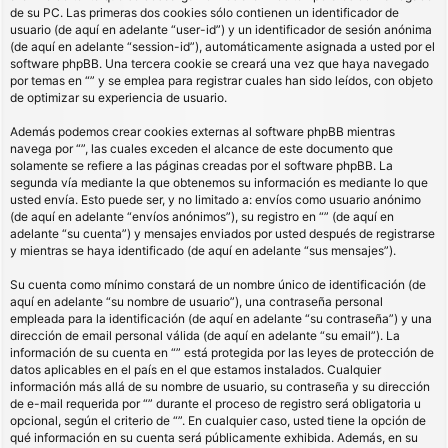
de su PC. Las primeras dos cookies sólo contienen un identificador de
usuario (de aquí en adelante “user-id”) y un identificador de sesión anónima
(de aquí en adelante “session-id”), automáticamente asignada a usted por el
software phpBB. Una tercera cookie se creará una vez que haya navegado
por temas en “” y se emplea para registrar cuales han sido leídos, con objeto
de optimizar su experiencia de usuario.
Además podemos crear cookies externas al software phpBB mientras
navega por “”, las cuales exceden el alcance de este documento que
solamente se refiere a las páginas creadas por el software phpBB. La
segunda vía mediante la que obtenemos su información es mediante lo que
usted envía. Esto puede ser, y no limitado a: envíos como usuario anónimo
(de aquí en adelante “envíos anónimos”), su registro en “” (de aquí en
adelante “su cuenta”) y mensajes enviados por usted después de registrarse
y mientras se haya identificado (de aquí en adelante “sus mensajes”).
Su cuenta como mínimo constará de un nombre único de identificación (de
aquí en adelante “su nombre de usuario”), una contraseña personal
empleada para la identificación (de aquí en adelante “su contraseña”) y una
dirección de email personal válida (de aquí en adelante “su email”). La
información de su cuenta en “” está protegida por las leyes de protección de
datos aplicables en el país en el que estamos instalados. Cualquier
información más allá de su nombre de usuario, su contraseña y su dirección
de e-mail requerida por “” durante el proceso de registro será obligatoria u
opcional, según el criterio de “”. En cualquier caso, usted tiene la opción de
qué información en su cuenta será públicamente exhibida. Además, en su