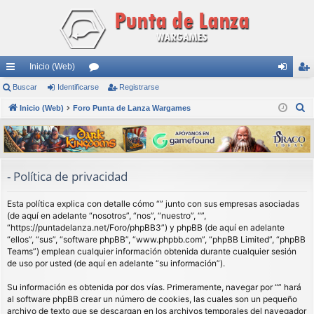
Inicio (Web)
nl
Buscar
Identificarse
or
Registrarse
de
eg
B
ac
Inicio (Web)
Foro Punta de Lanza Wargames
os
nti
ist
u
es
fic
ra
s
rá
ar
rs
c
a
pi
se
e
- Política de privacidad
r
do
Esta política explica con detalle cómo “” junto con sus empresas asociadas
s
(de aquí en adelante “nosotros”, “nos”, “nuestro”, “”,
“https://puntadelanza.net/Foro/phpBB3”) y phpBB (de aquí en adelante
“ellos”, “sus”, “software phpBB”, “www.phpbb.com”, “phpBB Limited”, “phpBB
Teams”) emplean cualquier información obtenida durante cualquier sesión
de uso por usted (de aquí en adelante “su información”).
Su información es obtenida por dos vías. Primeramente, navegar por “” hará
al software phpBB crear un número de cookies, las cuales son un pequeño
archivo de texto que se descargan en los archivos temporales del navegador