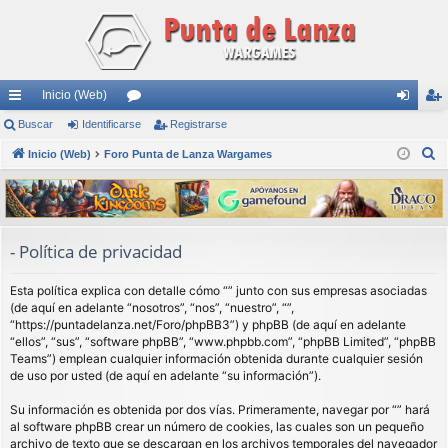
Inicio (Web)
nl
Buscar
Identificarse
or
Registrarse
de
eg
B
ac
Inicio (Web)
Foro Punta de Lanza Wargames
os
nti
ist
u
es
fic
ra
s
rá
ar
rs
c
a
pi
se
e
- Política de privacidad
r
do
Esta política explica con detalle cómo “” junto con sus empresas asociadas
s
(de aquí en adelante “nosotros”, “nos”, “nuestro”, “”,
“https://puntadelanza.net/Foro/phpBB3”) y phpBB (de aquí en adelante
“ellos”, “sus”, “software phpBB”, “www.phpbb.com”, “phpBB Limited”, “phpBB
Teams”) emplean cualquier información obtenida durante cualquier sesión
de uso por usted (de aquí en adelante “su información”).
Su información es obtenida por dos vías. Primeramente, navegar por “” hará
al software phpBB crear un número de cookies, las cuales son un pequeño
archivo de texto que se descargan en los archivos temporales del navegador