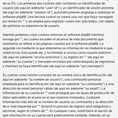
de su PC. Las primeras dos cookies sólo contienen un identificador de
usuario (de aquí en adelante “user-id”) y un identificador de sesión anónima
(de aquí en adelante “session-id”), automáticamente asignada a usted por el
software phpBB. Una tercera cookie se creará una vez que haya navegado
por temas en “” y se emplea para registrar cuales han sido leídos, con objeto
de optimizar su experiencia de usuario.
Además podemos crear cookies externas al software phpBB mientras
navega por “”, las cuales exceden el alcance de este documento que
solamente se refiere a las páginas creadas por el software phpBB. La
segunda vía mediante la que obtenemos su información es mediante lo que
usted envía. Esto puede ser, y no limitado a: envíos como usuario anónimo
(de aquí en adelante “envíos anónimos”), su registro en “” (de aquí en
adelante “su cuenta”) y mensajes enviados por usted después de registrarse
y mientras se haya identificado (de aquí en adelante “sus mensajes”).
Su cuenta como mínimo constará de un nombre único de identificación (de
aquí en adelante “su nombre de usuario”), una contraseña personal
empleada para la identificación (de aquí en adelante “su contraseña”) y una
dirección de email personal válida (de aquí en adelante “su email”). La
información de su cuenta en “” está protegida por las leyes de protección de
datos aplicables en el país en el que estamos instalados. Cualquier
información más allá de su nombre de usuario, su contraseña y su dirección
de e-mail requerida por “” durante el proceso de registro será obligatoria u
opcional, según el criterio de “”. En cualquier caso, usted tiene la opción de
qué información en su cuenta será públicamente exhibida. Además, en su