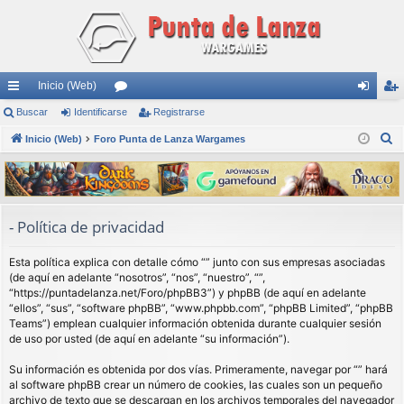
Inicio (Web)
nl
Buscar
Identificarse
or
Registrarse
de
eg
B
ac
Inicio (Web)
Foro Punta de Lanza Wargames
os
nti
ist
u
es
fic
ra
s
rá
ar
rs
c
a
pi
se
e
- Política de privacidad
r
do
Esta política explica con detalle cómo “” junto con sus empresas asociadas
s
(de aquí en adelante “nosotros”, “nos”, “nuestro”, “”,
“https://puntadelanza.net/Foro/phpBB3”) y phpBB (de aquí en adelante
“ellos”, “sus”, “software phpBB”, “www.phpbb.com”, “phpBB Limited”, “phpBB
Teams”) emplean cualquier información obtenida durante cualquier sesión
de uso por usted (de aquí en adelante “su información”).
Su información es obtenida por dos vías. Primeramente, navegar por “” hará
al software phpBB crear un número de cookies, las cuales son un pequeño
archivo de texto que se descargan en los archivos temporales del navegador