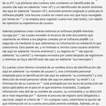
de su PC. Las primeras dos cookies sólo contienen un identificador de
usuario (de aquí en adelante “user-id”) y un identificador de sesión anónima
(de aquí en adelante “session-id”), automáticamente asignada a usted por el
software phpBB. Una tercera cookie se creará una vez que haya navegado
por temas en “” y se emplea para registrar cuales han sido leídos, con objeto
de optimizar su experiencia de usuario.
Además podemos crear cookies externas al software phpBB mientras
navega por “”, las cuales exceden el alcance de este documento que
solamente se refiere a las páginas creadas por el software phpBB. La
segunda vía mediante la que obtenemos su información es mediante lo que
usted envía. Esto puede ser, y no limitado a: envíos como usuario anónimo
(de aquí en adelante “envíos anónimos”), su registro en “” (de aquí en
adelante “su cuenta”) y mensajes enviados por usted después de registrarse
y mientras se haya identificado (de aquí en adelante “sus mensajes”).
Su cuenta como mínimo constará de un nombre único de identificación (de
aquí en adelante “su nombre de usuario”), una contraseña personal
empleada para la identificación (de aquí en adelante “su contraseña”) y una
dirección de email personal válida (de aquí en adelante “su email”). La
información de su cuenta en “” está protegida por las leyes de protección de
datos aplicables en el país en el que estamos instalados. Cualquier
información más allá de su nombre de usuario, su contraseña y su dirección
de e-mail requerida por “” durante el proceso de registro será obligatoria u
opcional, según el criterio de “”. En cualquier caso, usted tiene la opción de
qué información en su cuenta será públicamente exhibida. Además, en su