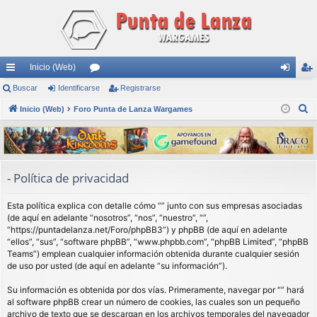
Inicio (Web)
nl
Buscar
Identificarse
or
Registrarse
de
eg
B
ac
Inicio (Web)
Foro Punta de Lanza Wargames
os
nti
ist
u
es
fic
ra
s
rá
ar
rs
c
a
pi
se
e
- Política de privacidad
r
do
Esta política explica con detalle cómo “” junto con sus empresas asociadas
s
(de aquí en adelante “nosotros”, “nos”, “nuestro”, “”,
“https://puntadelanza.net/Foro/phpBB3”) y phpBB (de aquí en adelante
“ellos”, “sus”, “software phpBB”, “www.phpbb.com”, “phpBB Limited”, “phpBB
Teams”) emplean cualquier información obtenida durante cualquier sesión
de uso por usted (de aquí en adelante “su información”).
Su información es obtenida por dos vías. Primeramente, navegar por “” hará
al software phpBB crear un número de cookies, las cuales son un pequeño
archivo de texto que se descargan en los archivos temporales del navegador