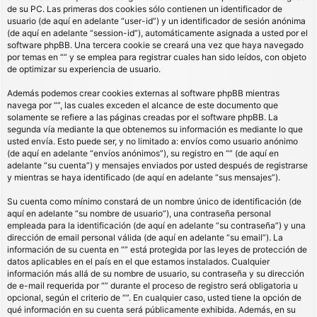
de su PC. Las primeras dos cookies sólo contienen un identificador de
usuario (de aquí en adelante “user-id”) y un identificador de sesión anónima
(de aquí en adelante “session-id”), automáticamente asignada a usted por el
software phpBB. Una tercera cookie se creará una vez que haya navegado
por temas en “” y se emplea para registrar cuales han sido leídos, con objeto
de optimizar su experiencia de usuario.
Además podemos crear cookies externas al software phpBB mientras
navega por “”, las cuales exceden el alcance de este documento que
solamente se refiere a las páginas creadas por el software phpBB. La
segunda vía mediante la que obtenemos su información es mediante lo que
usted envía. Esto puede ser, y no limitado a: envíos como usuario anónimo
(de aquí en adelante “envíos anónimos”), su registro en “” (de aquí en
adelante “su cuenta”) y mensajes enviados por usted después de registrarse
y mientras se haya identificado (de aquí en adelante “sus mensajes”).
Su cuenta como mínimo constará de un nombre único de identificación (de
aquí en adelante “su nombre de usuario”), una contraseña personal
empleada para la identificación (de aquí en adelante “su contraseña”) y una
dirección de email personal válida (de aquí en adelante “su email”). La
información de su cuenta en “” está protegida por las leyes de protección de
datos aplicables en el país en el que estamos instalados. Cualquier
información más allá de su nombre de usuario, su contraseña y su dirección
de e-mail requerida por “” durante el proceso de registro será obligatoria u
opcional, según el criterio de “”. En cualquier caso, usted tiene la opción de
qué información en su cuenta será públicamente exhibida. Además, en su