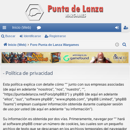
Inicio (Web)
nl
Buscar
Identificarse
or
Registrarse
de
eg
B
ac
Inicio (Web)
Foro Punta de Lanza Wargames
os
nti
ist
u
es
fic
ra
s
rá
ar
rs
c
a
pi
se
e
- Política de privacidad
r
do
Esta política explica con detalle cómo “” junto con sus empresas asociadas
s
(de aquí en adelante “nosotros”, “nos”, “nuestro”, “”,
“https://puntadelanza.net/Foro/phpBB3”) y phpBB (de aquí en adelante
“ellos”, “sus”, “software phpBB”, “www.phpbb.com”, “phpBB Limited”, “phpBB
Teams”) emplean cualquier información obtenida durante cualquier sesión
de uso por usted (de aquí en adelante “su información”).
Su información es obtenida por dos vías. Primeramente, navegar por “” hará
al software phpBB crear un número de cookies, las cuales son un pequeño
archivo de texto que se descargan en los archivos temporales del navegador