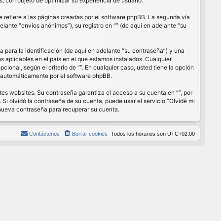
, con objeto de optimizar su experiencia de usuario.
refiere a las páginas creadas por el software phpBB. La segunda vía
lante “envíos anónimos”), su registro en “” (de aquí en adelante “su
para la identificación (de aquí en adelante “su contraseña”) y una
os aplicables en el país en el que estamos instalados. Cualquier
cional, según el criterio de “”. En cualquier caso, usted tiene la opción
s automáticamente por el software phpBB.
es websites. Su contraseña garantiza el acceso a su cuenta en “”, por
Si olvidó la contraseña de su cuenta, puede usar el servicio “Olvidé mi
 nueva contraseña para recuperar su cuenta.
Contáctenos
Borrar cookies
Todos los horarios son
UTC+02:00