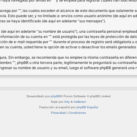
haya navegado por temas en “” y se emplea para registrar cuales han sido leídos
ega por “”, las cuales exceden el alcance de este documento que solamente se 
a. Esto puede ser, y no limitado a: envíos como usuario anónimo (de aquí en ade
ras se haya identificado (de aquí en adelante “sus mensajes”).
de aquí en adelante “su nombre de usuario”), una contraseña personal empleada 
 información de su cuenta en “” está protegida por las leyes de protección de dat
ón de e-mail requerida por “” durante el proceso de registro será obligatoria u op
n su cuenta, usted tiene la opción de activar o desactivar los emails generado
segura. Sin embargo, se recomienda que no emplee la misma contraseña en diferent
bro “”, phpBB u otra tercera parte, legítimamente le preguntará su contraseña. 
á ingresar su nombre de usuario y su email, luego el software phpBB generará una
Desarrollado por
phpBB
® Forum Software © phpBB Limited
Style por
Arty
&
halilesen
Traducción al español por
phpBB España
Privacidad
|
Condiciones