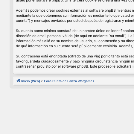
usted por el software phpBB. Una tercera cookie se creará una vez que 
Además podemos crear cookies externas al software phpBB mientras nav
mediante la que obtenemos su información es mediante lo que usted enví
cuenta”) y mensajes enviados por usted después de registrarse y mient
Su cuenta como mínimo constará de un nombre único de identificación (
dirección de email personal válida (de aquí en adelante “su email”). La
información más allá de su nombre de usuario, su contraseña y su direcci
de qué información en su cuenta será públicamente exhibida. Además, e
Su contraseña está encriptada (cifrado de una vía) por lo tanto está 
favor guárdela cuidadosamente y bajo ninguna circunstancia ningún miem
contraseña” provisto por el software phpBB. Este proceso le solicitar
Inicio (Web)
Foro Punta de Lanza Wargames