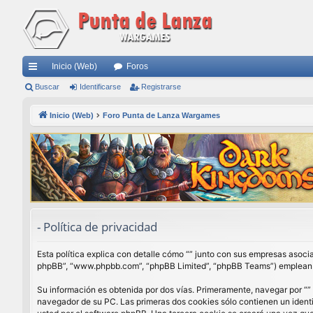
Inicio (Web)
Foros
nl
Buscar
Identificarse
Registrarse
ac
Inicio (Web)
Foro Punta de Lanza Wargames
es
rá
pi
do
s
- Política de privacidad
Esta política explica con detalle cómo “” junto con sus empresas asocia
phpBB”, “www.phpbb.com”, “phpBB Limited”, “phpBB Teams”) emplean cua
Su información es obtenida por dos vías. Primeramente, navegar por “”
navegador de su PC. Las primeras dos cookies sólo contienen un identi