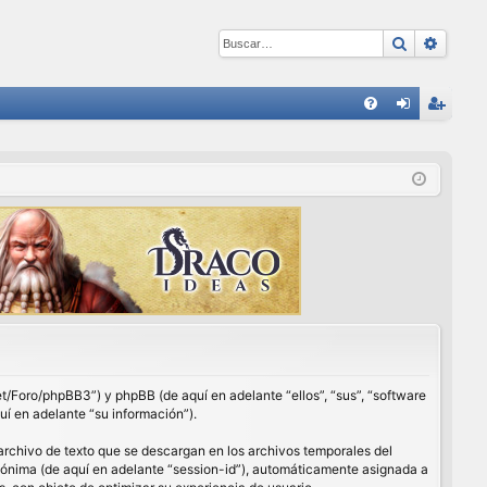
Buscar
Búsqu
E
FA
de
eg
Q
nti
ist
fic
ra
ar
rs
se
e
net/Foro/phpBB3”) y phpBB (de aquí en adelante “ellos”, “sus”, “software
í en adelante “su información”).
archivo de texto que se descargan en los archivos temporales del
anónima (de aquí en adelante “session-id”), automáticamente asignada a