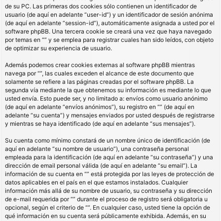
de su PC. Las primeras dos cookies sólo contienen un identificador de
usuario (de aquí en adelante “user-id”) y un identificador de sesión anónima
(de aquí en adelante “session-id”), automáticamente asignada a usted por el
software phpBB. Una tercera cookie se creará una vez que haya navegado
por temas en “” y se emplea para registrar cuales han sido leídos, con objeto
de optimizar su experiencia de usuario.
Además podemos crear cookies externas al software phpBB mientras
navega por “”, las cuales exceden el alcance de este documento que
solamente se refiere a las páginas creadas por el software phpBB. La
segunda vía mediante la que obtenemos su información es mediante lo que
usted envía. Esto puede ser, y no limitado a: envíos como usuario anónimo
(de aquí en adelante “envíos anónimos”), su registro en “” (de aquí en
adelante “su cuenta”) y mensajes enviados por usted después de registrarse
y mientras se haya identificado (de aquí en adelante “sus mensajes”).
Su cuenta como mínimo constará de un nombre único de identificación (de
aquí en adelante “su nombre de usuario”), una contraseña personal
empleada para la identificación (de aquí en adelante “su contraseña”) y una
dirección de email personal válida (de aquí en adelante “su email”). La
información de su cuenta en “” está protegida por las leyes de protección de
datos aplicables en el país en el que estamos instalados. Cualquier
información más allá de su nombre de usuario, su contraseña y su dirección
de e-mail requerida por “” durante el proceso de registro será obligatoria u
opcional, según el criterio de “”. En cualquier caso, usted tiene la opción de
qué información en su cuenta será públicamente exhibida. Además, en su