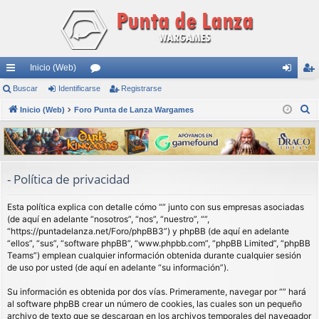
Inicio (Web)
nl
Buscar
Identificarse
or
Registrarse
de
eg
B
ac
Inicio (Web)
Foro Punta de Lanza Wargames
os
nti
ist
u
es
fic
ra
s
rá
ar
rs
c
a
pi
se
e
- Política de privacidad
r
do
Esta política explica con detalle cómo “” junto con sus empresas asociadas
s
(de aquí en adelante “nosotros”, “nos”, “nuestro”, “”,
“https://puntadelanza.net/Foro/phpBB3”) y phpBB (de aquí en adelante
“ellos”, “sus”, “software phpBB”, “www.phpbb.com”, “phpBB Limited”, “phpBB
Teams”) emplean cualquier información obtenida durante cualquier sesión
de uso por usted (de aquí en adelante “su información”).
Su información es obtenida por dos vías. Primeramente, navegar por “” hará
al software phpBB crear un número de cookies, las cuales son un pequeño
archivo de texto que se descargan en los archivos temporales del navegador