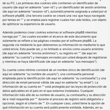
de su PC. Las primeras dos cookies sólo contienen un identificador de
usuario (de aquí en adelante “user-id”) y un identificador de sesión anónima
(de aquí en adelante “session-id”), automáticamente asignada a usted por el
software phpBB. Una tercera cookie se creará una vez que haya navegado
por temas en “” y se emplea para registrar cuales han sido leídos, con objeto
de optimizar su experiencia de usuario.
Además podemos crear cookies externas al software phpBB mientras
navega por “”, las cuales exceden el alcance de este documento que
solamente se refiere a las páginas creadas por el software phpBB. La
segunda vía mediante la que obtenemos su información es mediante lo que
usted envía. Esto puede ser, y no limitado a: envíos como usuario anónimo
(de aquí en adelante “envíos anónimos”), su registro en “” (de aquí en
adelante “su cuenta”) y mensajes enviados por usted después de registrarse
y mientras se haya identificado (de aquí en adelante “sus mensajes”).
Su cuenta como mínimo constará de un nombre único de identificación (de
aquí en adelante “su nombre de usuario”), una contraseña personal
empleada para la identificación (de aquí en adelante “su contraseña”) y una
dirección de email personal válida (de aquí en adelante “su email”). La
información de su cuenta en “” está protegida por las leyes de protección de
datos aplicables en el país en el que estamos instalados. Cualquier
información más allá de su nombre de usuario, su contraseña y su dirección
de e-mail requerida por “” durante el proceso de registro será obligatoria u
opcional, según el criterio de “”. En cualquier caso, usted tiene la opción de
qué información en su cuenta será públicamente exhibida. Además, en su