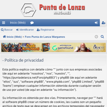
Inicio (Web)
nl
Buscar
Identificarse
or
Registrarse
de
eg
B
ac
Inicio (Web)
Foro Punta de Lanza Wargames
os
nti
ist
u
es
fic
ra
s
rá
ar
rs
c
a
pi
se
e
- Política de privacidad
r
do
Esta política explica con detalle cómo “” junto con sus empresas asociadas
s
(de aquí en adelante “nosotros”, “nos”, “nuestro”, “”,
“https://puntadelanza.net/Foro/phpBB3”) y phpBB (de aquí en adelante
“ellos”, “sus”, “software phpBB”, “www.phpbb.com”, “phpBB Limited”, “phpBB
Teams”) emplean cualquier información obtenida durante cualquier sesión
de uso por usted (de aquí en adelante “su información”).
Su información es obtenida por dos vías. Primeramente, navegar por “” hará
al software phpBB crear un número de cookies, las cuales son un pequeño
archivo de texto que se descargan en los archivos temporales del navegador