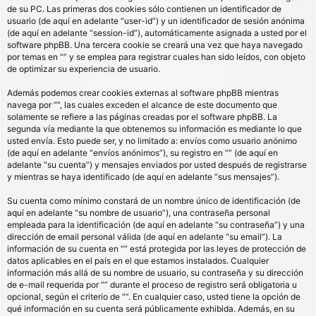
de su PC. Las primeras dos cookies sólo contienen un identificador de
usuario (de aquí en adelante “user-id”) y un identificador de sesión anónima
(de aquí en adelante “session-id”), automáticamente asignada a usted por el
software phpBB. Una tercera cookie se creará una vez que haya navegado
por temas en “” y se emplea para registrar cuales han sido leídos, con objeto
de optimizar su experiencia de usuario.
Además podemos crear cookies externas al software phpBB mientras
navega por “”, las cuales exceden el alcance de este documento que
solamente se refiere a las páginas creadas por el software phpBB. La
segunda vía mediante la que obtenemos su información es mediante lo que
usted envía. Esto puede ser, y no limitado a: envíos como usuario anónimo
(de aquí en adelante “envíos anónimos”), su registro en “” (de aquí en
adelante “su cuenta”) y mensajes enviados por usted después de registrarse
y mientras se haya identificado (de aquí en adelante “sus mensajes”).
Su cuenta como mínimo constará de un nombre único de identificación (de
aquí en adelante “su nombre de usuario”), una contraseña personal
empleada para la identificación (de aquí en adelante “su contraseña”) y una
dirección de email personal válida (de aquí en adelante “su email”). La
información de su cuenta en “” está protegida por las leyes de protección de
datos aplicables en el país en el que estamos instalados. Cualquier
información más allá de su nombre de usuario, su contraseña y su dirección
de e-mail requerida por “” durante el proceso de registro será obligatoria u
opcional, según el criterio de “”. En cualquier caso, usted tiene la opción de
qué información en su cuenta será públicamente exhibida. Además, en su