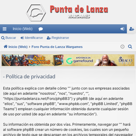
Inicio (Web)
nl
Buscar
Identificarse
or
Registrarse
de
eg
B
ac
Inicio (Web)
Foro Punta de Lanza Wargames
os
nti
ist
u
es
fic
ra
s
rá
ar
rs
c
a
pi
se
e
- Política de privacidad
r
do
Esta política explica con detalle cómo “” junto con sus empresas asociadas
s
(de aquí en adelante “nosotros”, “nos”, “nuestro”, “”,
“https://puntadelanza.net/Foro/phpBB3”) y phpBB (de aquí en adelante
“ellos”, “sus”, “software phpBB”, “www.phpbb.com”, “phpBB Limited”, “phpBB
Teams”) emplean cualquier información obtenida durante cualquier sesión
de uso por usted (de aquí en adelante “su información”).
Su información es obtenida por dos vías. Primeramente, navegar por “” hará
al software phpBB crear un número de cookies, las cuales son un pequeño
archivo de texto que se descargan en los archivos temporales del navegador