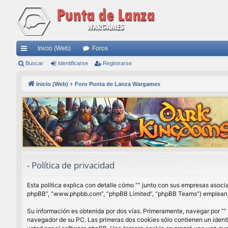
Inicio (Web)
Foros
nl
Buscar
Identificarse
Registrarse
ac
Inicio (Web)
Foro Punta de Lanza Wargames
es
rá
pi
do
s
- Política de privacidad
Esta política explica con detalle cómo “” junto con sus empresas asocia
phpBB”, “www.phpbb.com”, “phpBB Limited”, “phpBB Teams”) emplean cua
Su información es obtenida por dos vías. Primeramente, navegar por “”
navegador de su PC. Las primeras dos cookies sólo contienen un identi