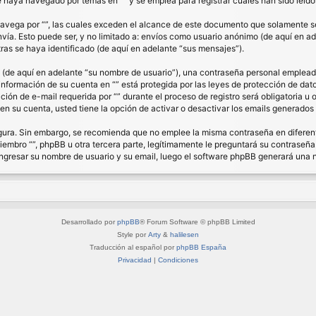
haya navegado por temas en “” y se emplea para registrar cuales han sido leídos
ega por “”, las cuales exceden el alcance de este documento que solamente se 
a. Esto puede ser, y no limitado a: envíos como usuario anónimo (de aquí en ade
ras se haya identificado (de aquí en adelante “sus mensajes”).
de aquí en adelante “su nombre de usuario”), una contraseña personal empleada 
 información de su cuenta en “” está protegida por las leyes de protección de dat
ón de e-mail requerida por “” durante el proceso de registro será obligatoria u op
n su cuenta, usted tiene la opción de activar o desactivar los emails generado
segura. Sin embargo, se recomienda que no emplee la misma contraseña en diferent
bro “”, phpBB u otra tercera parte, legítimamente le preguntará su contraseña. 
á ingresar su nombre de usuario y su email, luego el software phpBB generará una
Desarrollado por
phpBB
® Forum Software © phpBB Limited
Style por
Arty
&
halilesen
Traducción al español por
phpBB España
Privacidad
|
Condiciones