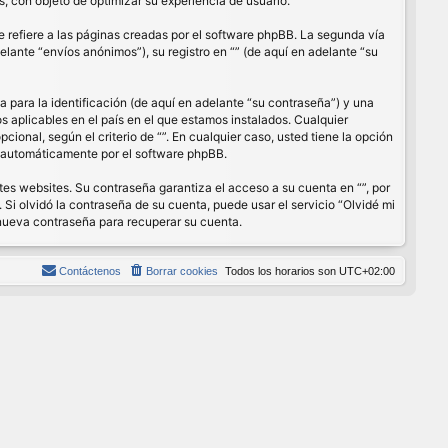
, con objeto de optimizar su experiencia de usuario.
refiere a las páginas creadas por el software phpBB. La segunda vía
lante “envíos anónimos”), su registro en “” (de aquí en adelante “su
para la identificación (de aquí en adelante “su contraseña”) y una
os aplicables en el país en el que estamos instalados. Cualquier
cional, según el criterio de “”. En cualquier caso, usted tiene la opción
s automáticamente por el software phpBB.
es websites. Su contraseña garantiza el acceso a su cuenta en “”, por
Si olvidó la contraseña de su cuenta, puede usar el servicio “Olvidé mi
 nueva contraseña para recuperar su cuenta.
Contáctenos
Borrar cookies
Todos los horarios son
UTC+02:00