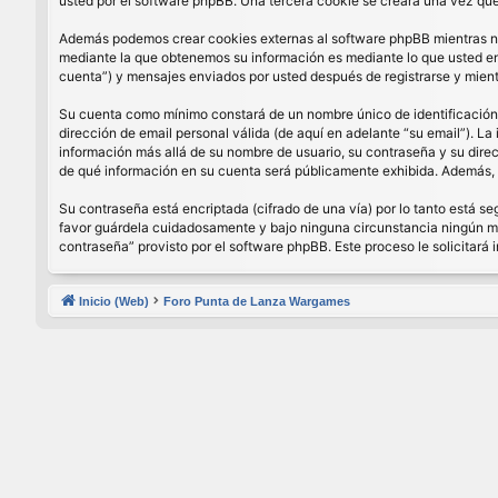
usted por el software phpBB. Una tercera cookie se creará una vez que 
Además podemos crear cookies externas al software phpBB mientras nav
mediante la que obtenemos su información es mediante lo que usted enví
cuenta”) y mensajes enviados por usted después de registrarse y mient
Su cuenta como mínimo constará de un nombre único de identificación (
dirección de email personal válida (de aquí en adelante “su email”). La
información más allá de su nombre de usuario, su contraseña y su direcci
de qué información en su cuenta será públicamente exhibida. Además, e
Su contraseña está encriptada (cifrado de una vía) por lo tanto está 
favor guárdela cuidadosamente y bajo ninguna circunstancia ningún miem
contraseña” provisto por el software phpBB. Este proceso le solicitar
Inicio (Web)
Foro Punta de Lanza Wargames