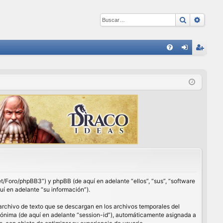
Buscar
Búsqu
E
FA
de
eg
Q
nti
ist
fic
ra
ar
rs
se
e
net/Foro/phpBB3”) y phpBB (de aquí en adelante “ellos”, “sus”, “software
í en adelante “su información”).
archivo de texto que se descargan en los archivos temporales del
anónima (de aquí en adelante “session-id”), automáticamente asignada a