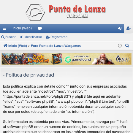
Inicio (Web)
nl
Buscar
Identificarse
or
Registrarse
de
eg
B
ac
Inicio (Web)
Foro Punta de Lanza Wargames
os
nti
ist
u
es
fic
ra
s
rá
ar
rs
c
a
pi
se
e
- Política de privacidad
r
do
Esta política explica con detalle cómo “” junto con sus empresas asociadas
s
(de aquí en adelante “nosotros”, “nos”, “nuestro”, “”,
“https://puntadelanza.net/Foro/phpBB3”) y phpBB (de aquí en adelante
“ellos”, “sus”, “software phpBB”, “www.phpbb.com”, “phpBB Limited”, “phpBB
Teams”) emplean cualquier información obtenida durante cualquier sesión
de uso por usted (de aquí en adelante “su información”).
Su información es obtenida por dos vías. Primeramente, navegar por “” hará
al software phpBB crear un número de cookies, las cuales son un pequeño
archivo de texto que se descargan en los archivos temporales del navegador