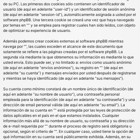
de su PC. Las primeras dos cookies sólo contienen un identificador de
usuario (de aquí en adelante “user-id”) y un identificador de sesión anónima
(de aquí en adelante “session-id”), automáticamente asignada a usted por el
software phpBB. Una tercera cookie se creará una vez que haya navegado
por temas en “” y se emplea para registrar cuales han sido leídos, con objeto
de optimizar su experiencia de usuario.
Además podemos crear cookies externas al software phpBB mientras
navega por “”, las cuales exceden el alcance de este documento que
solamente se refiere a las páginas creadas por el software phpBB. La
segunda vía mediante la que obtenemos su información es mediante lo que
usted envía. Esto puede ser, y no limitado a: envíos como usuario anónimo
(de aquí en adelante “envíos anónimos”), su registro en “” (de aquí en
adelante “su cuenta”) y mensajes enviados por usted después de registrarse
y mientras se haya identificado (de aquí en adelante “sus mensajes”).
Su cuenta como mínimo constará de un nombre único de identificación (de
aquí en adelante “su nombre de usuario”), una contraseña personal
empleada para la identificación (de aquí en adelante “su contraseña”) y una
dirección de email personal válida (de aquí en adelante “su email”). La
información de su cuenta en “” está protegida por las leyes de protección de
datos aplicables en el país en el que estamos instalados. Cualquier
información más allá de su nombre de usuario, su contraseña y su dirección
de e-mail requerida por “” durante el proceso de registro será obligatoria u
opcional, según el criterio de “”. En cualquier caso, usted tiene la opción de
qué información en su cuenta será públicamente exhibida. Además, en su