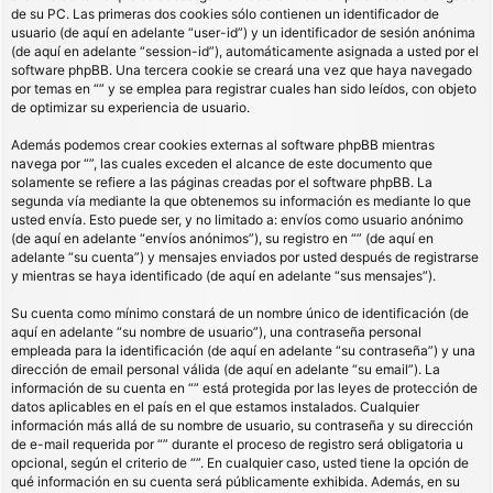
de su PC. Las primeras dos cookies sólo contienen un identificador de
usuario (de aquí en adelante “user-id”) y un identificador de sesión anónima
(de aquí en adelante “session-id”), automáticamente asignada a usted por el
software phpBB. Una tercera cookie se creará una vez que haya navegado
por temas en “” y se emplea para registrar cuales han sido leídos, con objeto
de optimizar su experiencia de usuario.
Además podemos crear cookies externas al software phpBB mientras
navega por “”, las cuales exceden el alcance de este documento que
solamente se refiere a las páginas creadas por el software phpBB. La
segunda vía mediante la que obtenemos su información es mediante lo que
usted envía. Esto puede ser, y no limitado a: envíos como usuario anónimo
(de aquí en adelante “envíos anónimos”), su registro en “” (de aquí en
adelante “su cuenta”) y mensajes enviados por usted después de registrarse
y mientras se haya identificado (de aquí en adelante “sus mensajes”).
Su cuenta como mínimo constará de un nombre único de identificación (de
aquí en adelante “su nombre de usuario”), una contraseña personal
empleada para la identificación (de aquí en adelante “su contraseña”) y una
dirección de email personal válida (de aquí en adelante “su email”). La
información de su cuenta en “” está protegida por las leyes de protección de
datos aplicables en el país en el que estamos instalados. Cualquier
información más allá de su nombre de usuario, su contraseña y su dirección
de e-mail requerida por “” durante el proceso de registro será obligatoria u
opcional, según el criterio de “”. En cualquier caso, usted tiene la opción de
qué información en su cuenta será públicamente exhibida. Además, en su