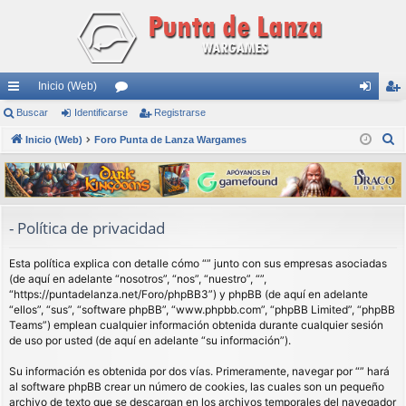
Inicio (Web)
nl
Buscar
Identificarse
or
Registrarse
de
eg
B
ac
Inicio (Web)
Foro Punta de Lanza Wargames
os
nti
ist
u
es
fic
ra
s
rá
ar
rs
c
a
pi
se
e
- Política de privacidad
r
do
Esta política explica con detalle cómo “” junto con sus empresas asociadas
s
(de aquí en adelante “nosotros”, “nos”, “nuestro”, “”,
“https://puntadelanza.net/Foro/phpBB3”) y phpBB (de aquí en adelante
“ellos”, “sus”, “software phpBB”, “www.phpbb.com”, “phpBB Limited”, “phpBB
Teams”) emplean cualquier información obtenida durante cualquier sesión
de uso por usted (de aquí en adelante “su información”).
Su información es obtenida por dos vías. Primeramente, navegar por “” hará
al software phpBB crear un número de cookies, las cuales son un pequeño
archivo de texto que se descargan en los archivos temporales del navegador