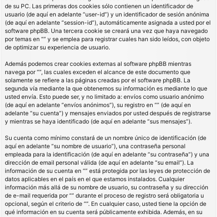
de su PC. Las primeras dos cookies sólo contienen un identificador de
usuario (de aquí en adelante “user-id”) y un identificador de sesión anónima
(de aquí en adelante “session-id”), automáticamente asignada a usted por el
software phpBB. Una tercera cookie se creará una vez que haya navegado
por temas en “” y se emplea para registrar cuales han sido leídos, con objeto
de optimizar su experiencia de usuario.
Además podemos crear cookies externas al software phpBB mientras
navega por “”, las cuales exceden el alcance de este documento que
solamente se refiere a las páginas creadas por el software phpBB. La
segunda vía mediante la que obtenemos su información es mediante lo que
usted envía. Esto puede ser, y no limitado a: envíos como usuario anónimo
(de aquí en adelante “envíos anónimos”), su registro en “” (de aquí en
adelante “su cuenta”) y mensajes enviados por usted después de registrarse
y mientras se haya identificado (de aquí en adelante “sus mensajes”).
Su cuenta como mínimo constará de un nombre único de identificación (de
aquí en adelante “su nombre de usuario”), una contraseña personal
empleada para la identificación (de aquí en adelante “su contraseña”) y una
dirección de email personal válida (de aquí en adelante “su email”). La
información de su cuenta en “” está protegida por las leyes de protección de
datos aplicables en el país en el que estamos instalados. Cualquier
información más allá de su nombre de usuario, su contraseña y su dirección
de e-mail requerida por “” durante el proceso de registro será obligatoria u
opcional, según el criterio de “”. En cualquier caso, usted tiene la opción de
qué información en su cuenta será públicamente exhibida. Además, en su