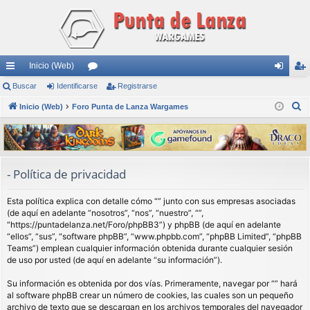
Inicio (Web)
nl
Buscar
Identificarse
or
Registrarse
de
eg
B
ac
Inicio (Web)
Foro Punta de Lanza Wargames
os
nti
ist
u
es
fic
ra
s
rá
ar
rs
c
a
pi
se
e
- Política de privacidad
r
do
Esta política explica con detalle cómo “” junto con sus empresas asociadas
s
(de aquí en adelante “nosotros”, “nos”, “nuestro”, “”,
“https://puntadelanza.net/Foro/phpBB3”) y phpBB (de aquí en adelante
“ellos”, “sus”, “software phpBB”, “www.phpbb.com”, “phpBB Limited”, “phpBB
Teams”) emplean cualquier información obtenida durante cualquier sesión
de uso por usted (de aquí en adelante “su información”).
Su información es obtenida por dos vías. Primeramente, navegar por “” hará
al software phpBB crear un número de cookies, las cuales son un pequeño
archivo de texto que se descargan en los archivos temporales del navegador