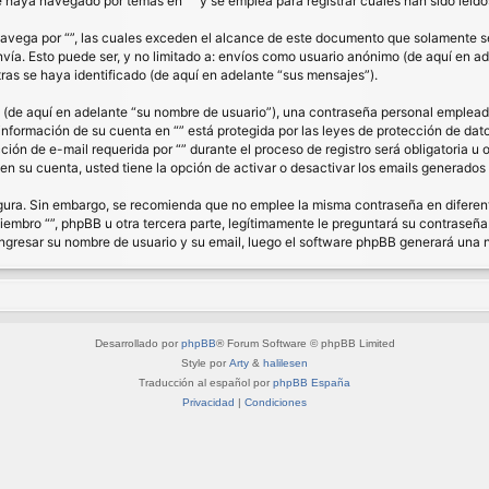
haya navegado por temas en “” y se emplea para registrar cuales han sido leídos
ega por “”, las cuales exceden el alcance de este documento que solamente se 
a. Esto puede ser, y no limitado a: envíos como usuario anónimo (de aquí en ade
ras se haya identificado (de aquí en adelante “sus mensajes”).
de aquí en adelante “su nombre de usuario”), una contraseña personal empleada 
 información de su cuenta en “” está protegida por las leyes de protección de dat
ón de e-mail requerida por “” durante el proceso de registro será obligatoria u op
n su cuenta, usted tiene la opción de activar o desactivar los emails generado
segura. Sin embargo, se recomienda que no emplee la misma contraseña en diferent
bro “”, phpBB u otra tercera parte, legítimamente le preguntará su contraseña. 
á ingresar su nombre de usuario y su email, luego el software phpBB generará una
Desarrollado por
phpBB
® Forum Software © phpBB Limited
Style por
Arty
&
halilesen
Traducción al español por
phpBB España
Privacidad
|
Condiciones