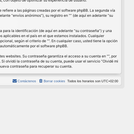
, con objeto de optimizar su experiencia de usuario.
refiere a las páginas creadas por el software phpBB. La segunda vía
lante “envíos anónimos”), su registro en “” (de aquí en adelante “su
para la identificación (de aquí en adelante “su contraseña”) y una
os aplicables en el país en el que estamos instalados. Cualquier
cional, según el criterio de “”. En cualquier caso, usted tiene la opción
s automáticamente por el software phpBB.
es websites. Su contraseña garantiza el acceso a su cuenta en “”, por
Si olvidó la contraseña de su cuenta, puede usar el servicio “Olvidé mi
 nueva contraseña para recuperar su cuenta.
Contáctenos
Borrar cookies
Todos los horarios son
UTC+02:00