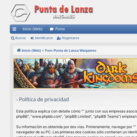
Inicio (Web)
Foros
nl
Buscar
Identificarse
Registrarse
ac
Inicio (Web)
Foro Punta de Lanza Wargames
es
rá
pi
do
s
- Política de privacidad
Esta política explica con detalle cómo “” junto con sus empresas asocia
phpBB”, “www.phpbb.com”, “phpBB Limited”, “phpBB Teams”) emplean cua
Su información es obtenida por dos vías. Primeramente, navegar por “”
navegador de su PC. Las primeras dos cookies sólo contienen un identi