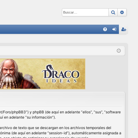
Buscar
Búsqu
E
FA
de
eg
Q
nti
ist
fic
ra
ar
rs
se
e
net/Foro/phpBB3”) y phpBB (de aquí en adelante “ellos”, “sus”, “software
í en adelante “su información”).
archivo de texto que se descargan en los archivos temporales del
anónima (de aquí en adelante “session-id”), automáticamente asignada a