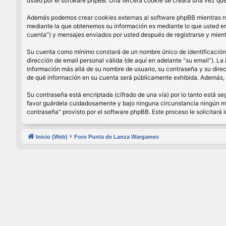
usted por el software phpBB. Una tercera cookie se creará una vez que 
Además podemos crear cookies externas al software phpBB mientras nav
mediante la que obtenemos su información es mediante lo que usted enví
cuenta”) y mensajes enviados por usted después de registrarse y mient
Su cuenta como mínimo constará de un nombre único de identificación (
dirección de email personal válida (de aquí en adelante “su email”). La
información más allá de su nombre de usuario, su contraseña y su direcci
de qué información en su cuenta será públicamente exhibida. Además, e
Su contraseña está encriptada (cifrado de una vía) por lo tanto está 
favor guárdela cuidadosamente y bajo ninguna circunstancia ningún miem
contraseña” provisto por el software phpBB. Este proceso le solicitar
Inicio (Web)
Foro Punta de Lanza Wargames