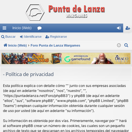
Inicio (Web)
nl
Buscar
Identificarse
or
Registrarse
de
eg
B
ac
Inicio (Web)
Foro Punta de Lanza Wargames
os
nti
ist
u
es
fic
ra
s
rá
ar
rs
c
a
pi
se
e
- Política de privacidad
r
do
Esta política explica con detalle cómo “” junto con sus empresas asociadas
s
(de aquí en adelante “nosotros”, “nos”, “nuestro”, “”,
“https://puntadelanza.net/Foro/phpBB3”) y phpBB (de aquí en adelante
“ellos”, “sus”, “software phpBB”, “www.phpbb.com”, “phpBB Limited”, “phpBB
Teams”) emplean cualquier información obtenida durante cualquier sesión
de uso por usted (de aquí en adelante “su información”).
Su información es obtenida por dos vías. Primeramente, navegar por “” hará
al software phpBB crear un número de cookies, las cuales son un pequeño
archivo de texto que se descargan en los archivos temporales del navegador