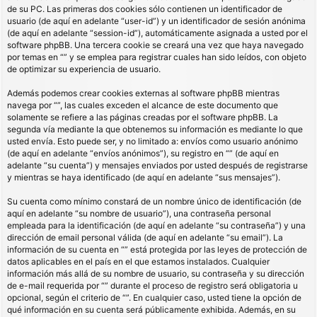
de su PC. Las primeras dos cookies sólo contienen un identificador de
usuario (de aquí en adelante “user-id”) y un identificador de sesión anónima
(de aquí en adelante “session-id”), automáticamente asignada a usted por el
software phpBB. Una tercera cookie se creará una vez que haya navegado
por temas en “” y se emplea para registrar cuales han sido leídos, con objeto
de optimizar su experiencia de usuario.
Además podemos crear cookies externas al software phpBB mientras
navega por “”, las cuales exceden el alcance de este documento que
solamente se refiere a las páginas creadas por el software phpBB. La
segunda vía mediante la que obtenemos su información es mediante lo que
usted envía. Esto puede ser, y no limitado a: envíos como usuario anónimo
(de aquí en adelante “envíos anónimos”), su registro en “” (de aquí en
adelante “su cuenta”) y mensajes enviados por usted después de registrarse
y mientras se haya identificado (de aquí en adelante “sus mensajes”).
Su cuenta como mínimo constará de un nombre único de identificación (de
aquí en adelante “su nombre de usuario”), una contraseña personal
empleada para la identificación (de aquí en adelante “su contraseña”) y una
dirección de email personal válida (de aquí en adelante “su email”). La
información de su cuenta en “” está protegida por las leyes de protección de
datos aplicables en el país en el que estamos instalados. Cualquier
información más allá de su nombre de usuario, su contraseña y su dirección
de e-mail requerida por “” durante el proceso de registro será obligatoria u
opcional, según el criterio de “”. En cualquier caso, usted tiene la opción de
qué información en su cuenta será públicamente exhibida. Además, en su