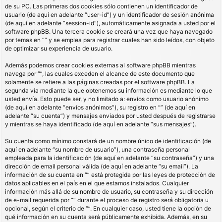
de su PC. Las primeras dos cookies sólo contienen un identificador de
usuario (de aquí en adelante “user-id”) y un identificador de sesión anónima
(de aquí en adelante “session-id”), automáticamente asignada a usted por el
software phpBB. Una tercera cookie se creará una vez que haya navegado
por temas en “” y se emplea para registrar cuales han sido leídos, con objeto
de optimizar su experiencia de usuario.
Además podemos crear cookies externas al software phpBB mientras
navega por “”, las cuales exceden el alcance de este documento que
solamente se refiere a las páginas creadas por el software phpBB. La
segunda vía mediante la que obtenemos su información es mediante lo que
usted envía. Esto puede ser, y no limitado a: envíos como usuario anónimo
(de aquí en adelante “envíos anónimos”), su registro en “” (de aquí en
adelante “su cuenta”) y mensajes enviados por usted después de registrarse
y mientras se haya identificado (de aquí en adelante “sus mensajes”).
Su cuenta como mínimo constará de un nombre único de identificación (de
aquí en adelante “su nombre de usuario”), una contraseña personal
empleada para la identificación (de aquí en adelante “su contraseña”) y una
dirección de email personal válida (de aquí en adelante “su email”). La
información de su cuenta en “” está protegida por las leyes de protección de
datos aplicables en el país en el que estamos instalados. Cualquier
información más allá de su nombre de usuario, su contraseña y su dirección
de e-mail requerida por “” durante el proceso de registro será obligatoria u
opcional, según el criterio de “”. En cualquier caso, usted tiene la opción de
qué información en su cuenta será públicamente exhibida. Además, en su