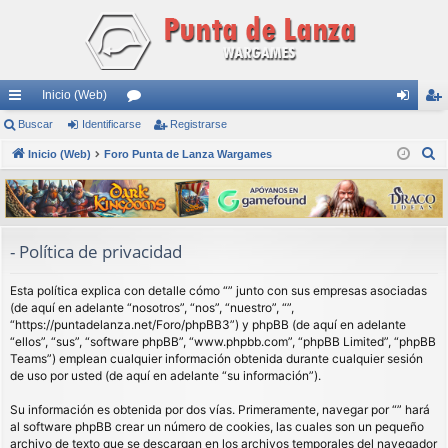
Inicio (Web)
nl
Buscar
Identificarse
or
Registrarse
de
eg
B
ac
Inicio (Web)
Foro Punta de Lanza Wargames
os
nti
ist
u
es
fic
ra
s
rá
ar
rs
c
a
pi
se
e
- Política de privacidad
r
do
Esta política explica con detalle cómo “” junto con sus empresas asociadas
s
(de aquí en adelante “nosotros”, “nos”, “nuestro”, “”,
“https://puntadelanza.net/Foro/phpBB3”) y phpBB (de aquí en adelante
“ellos”, “sus”, “software phpBB”, “www.phpbb.com”, “phpBB Limited”, “phpBB
Teams”) emplean cualquier información obtenida durante cualquier sesión
de uso por usted (de aquí en adelante “su información”).
Su información es obtenida por dos vías. Primeramente, navegar por “” hará
al software phpBB crear un número de cookies, las cuales son un pequeño
archivo de texto que se descargan en los archivos temporales del navegador