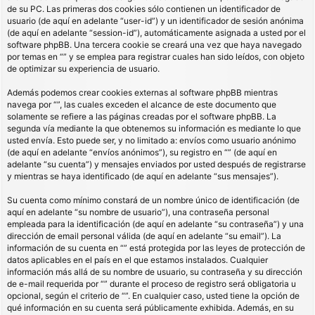
de su PC. Las primeras dos cookies sólo contienen un identificador de
usuario (de aquí en adelante “user-id”) y un identificador de sesión anónima
(de aquí en adelante “session-id”), automáticamente asignada a usted por el
software phpBB. Una tercera cookie se creará una vez que haya navegado
por temas en “” y se emplea para registrar cuales han sido leídos, con objeto
de optimizar su experiencia de usuario.
Además podemos crear cookies externas al software phpBB mientras
navega por “”, las cuales exceden el alcance de este documento que
solamente se refiere a las páginas creadas por el software phpBB. La
segunda vía mediante la que obtenemos su información es mediante lo que
usted envía. Esto puede ser, y no limitado a: envíos como usuario anónimo
(de aquí en adelante “envíos anónimos”), su registro en “” (de aquí en
adelante “su cuenta”) y mensajes enviados por usted después de registrarse
y mientras se haya identificado (de aquí en adelante “sus mensajes”).
Su cuenta como mínimo constará de un nombre único de identificación (de
aquí en adelante “su nombre de usuario”), una contraseña personal
empleada para la identificación (de aquí en adelante “su contraseña”) y una
dirección de email personal válida (de aquí en adelante “su email”). La
información de su cuenta en “” está protegida por las leyes de protección de
datos aplicables en el país en el que estamos instalados. Cualquier
información más allá de su nombre de usuario, su contraseña y su dirección
de e-mail requerida por “” durante el proceso de registro será obligatoria u
opcional, según el criterio de “”. En cualquier caso, usted tiene la opción de
qué información en su cuenta será públicamente exhibida. Además, en su