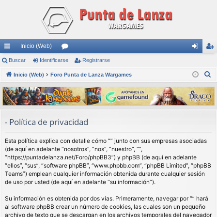
Inicio (Web)
nl
Buscar
Identificarse
or
Registrarse
de
eg
B
ac
Inicio (Web)
Foro Punta de Lanza Wargames
os
nti
ist
u
es
fic
ra
s
rá
ar
rs
c
a
pi
se
e
- Política de privacidad
r
do
Esta política explica con detalle cómo “” junto con sus empresas asociadas
s
(de aquí en adelante “nosotros”, “nos”, “nuestro”, “”,
“https://puntadelanza.net/Foro/phpBB3”) y phpBB (de aquí en adelante
“ellos”, “sus”, “software phpBB”, “www.phpbb.com”, “phpBB Limited”, “phpBB
Teams”) emplean cualquier información obtenida durante cualquier sesión
de uso por usted (de aquí en adelante “su información”).
Su información es obtenida por dos vías. Primeramente, navegar por “” hará
al software phpBB crear un número de cookies, las cuales son un pequeño
archivo de texto que se descargan en los archivos temporales del navegador