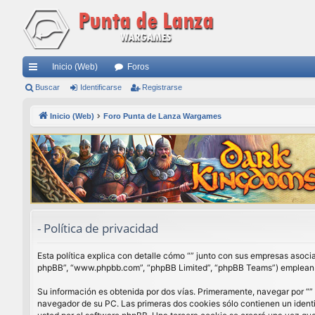
Inicio (Web)
Foros
nl
Buscar
Identificarse
Registrarse
ac
Inicio (Web)
Foro Punta de Lanza Wargames
es
rá
pi
do
s
- Política de privacidad
Esta política explica con detalle cómo “” junto con sus empresas asocia
phpBB”, “www.phpbb.com”, “phpBB Limited”, “phpBB Teams”) emplean cua
Su información es obtenida por dos vías. Primeramente, navegar por “”
navegador de su PC. Las primeras dos cookies sólo contienen un identi