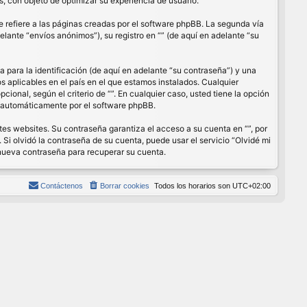
, con objeto de optimizar su experiencia de usuario.
refiere a las páginas creadas por el software phpBB. La segunda vía
lante “envíos anónimos”), su registro en “” (de aquí en adelante “su
para la identificación (de aquí en adelante “su contraseña”) y una
os aplicables en el país en el que estamos instalados. Cualquier
cional, según el criterio de “”. En cualquier caso, usted tiene la opción
s automáticamente por el software phpBB.
es websites. Su contraseña garantiza el acceso a su cuenta en “”, por
Si olvidó la contraseña de su cuenta, puede usar el servicio “Olvidé mi
 nueva contraseña para recuperar su cuenta.
Contáctenos
Borrar cookies
Todos los horarios son
UTC+02:00