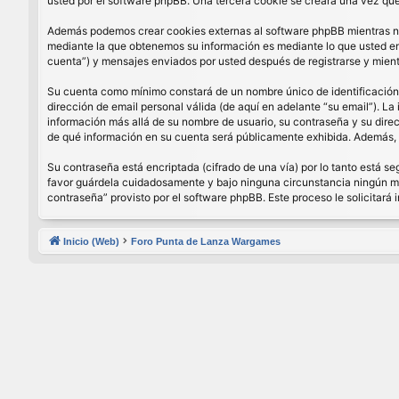
usted por el software phpBB. Una tercera cookie se creará una vez que 
Además podemos crear cookies externas al software phpBB mientras nav
mediante la que obtenemos su información es mediante lo que usted enví
cuenta”) y mensajes enviados por usted después de registrarse y mient
Su cuenta como mínimo constará de un nombre único de identificación (
dirección de email personal válida (de aquí en adelante “su email”). La
información más allá de su nombre de usuario, su contraseña y su direcci
de qué información en su cuenta será públicamente exhibida. Además, e
Su contraseña está encriptada (cifrado de una vía) por lo tanto está 
favor guárdela cuidadosamente y bajo ninguna circunstancia ningún miem
contraseña” provisto por el software phpBB. Este proceso le solicitar
Inicio (Web)
Foro Punta de Lanza Wargames