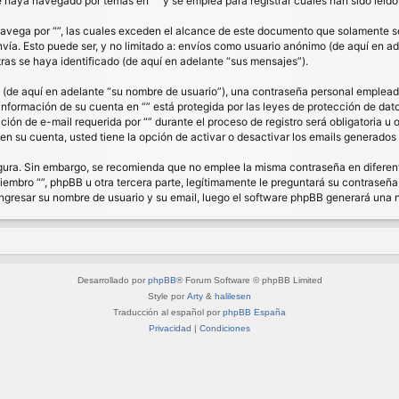
haya navegado por temas en “” y se emplea para registrar cuales han sido leídos
ega por “”, las cuales exceden el alcance de este documento que solamente se 
a. Esto puede ser, y no limitado a: envíos como usuario anónimo (de aquí en ade
ras se haya identificado (de aquí en adelante “sus mensajes”).
de aquí en adelante “su nombre de usuario”), una contraseña personal empleada 
 información de su cuenta en “” está protegida por las leyes de protección de dat
ón de e-mail requerida por “” durante el proceso de registro será obligatoria u op
n su cuenta, usted tiene la opción de activar o desactivar los emails generado
segura. Sin embargo, se recomienda que no emplee la misma contraseña en diferent
bro “”, phpBB u otra tercera parte, legítimamente le preguntará su contraseña. 
á ingresar su nombre de usuario y su email, luego el software phpBB generará una
Desarrollado por
phpBB
® Forum Software © phpBB Limited
Style por
Arty
&
halilesen
Traducción al español por
phpBB España
Privacidad
|
Condiciones