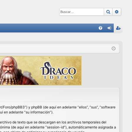
Buscar
Búsqu
E
FA
de
eg
Q
nti
ist
fic
ra
ar
rs
se
e
net/Foro/phpBB3”) y phpBB (de aquí en adelante “ellos”, “sus”, “software
í en adelante “su información”).
archivo de texto que se descargan en los archivos temporales del
anónima (de aquí en adelante “session-id”), automáticamente asignada a