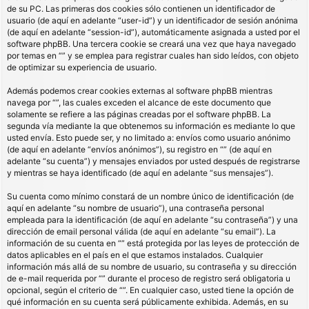
de su PC. Las primeras dos cookies sólo contienen un identificador de
usuario (de aquí en adelante “user-id”) y un identificador de sesión anónima
(de aquí en adelante “session-id”), automáticamente asignada a usted por el
software phpBB. Una tercera cookie se creará una vez que haya navegado
por temas en “” y se emplea para registrar cuales han sido leídos, con objeto
de optimizar su experiencia de usuario.
Además podemos crear cookies externas al software phpBB mientras
navega por “”, las cuales exceden el alcance de este documento que
solamente se refiere a las páginas creadas por el software phpBB. La
segunda vía mediante la que obtenemos su información es mediante lo que
usted envía. Esto puede ser, y no limitado a: envíos como usuario anónimo
(de aquí en adelante “envíos anónimos”), su registro en “” (de aquí en
adelante “su cuenta”) y mensajes enviados por usted después de registrarse
y mientras se haya identificado (de aquí en adelante “sus mensajes”).
Su cuenta como mínimo constará de un nombre único de identificación (de
aquí en adelante “su nombre de usuario”), una contraseña personal
empleada para la identificación (de aquí en adelante “su contraseña”) y una
dirección de email personal válida (de aquí en adelante “su email”). La
información de su cuenta en “” está protegida por las leyes de protección de
datos aplicables en el país en el que estamos instalados. Cualquier
información más allá de su nombre de usuario, su contraseña y su dirección
de e-mail requerida por “” durante el proceso de registro será obligatoria u
opcional, según el criterio de “”. En cualquier caso, usted tiene la opción de
qué información en su cuenta será públicamente exhibida. Además, en su