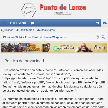
Inicio (Web)
nl
Buscar
Identificarse
or
Registrarse
de
eg
B
ac
Inicio (Web)
Foro Punta de Lanza Wargames
os
nti
ist
u
es
fic
ra
s
rá
ar
rs
c
a
pi
se
e
- Política de privacidad
r
do
Esta política explica con detalle cómo “” junto con sus empresas asociadas
s
(de aquí en adelante “nosotros”, “nos”, “nuestro”, “”,
“https://puntadelanza.net/Foro/phpBB3”) y phpBB (de aquí en adelante
“ellos”, “sus”, “software phpBB”, “www.phpbb.com”, “phpBB Limited”, “phpBB
Teams”) emplean cualquier información obtenida durante cualquier sesión
de uso por usted (de aquí en adelante “su información”).
Su información es obtenida por dos vías. Primeramente, navegar por “” hará
al software phpBB crear un número de cookies, las cuales son un pequeño
archivo de texto que se descargan en los archivos temporales del navegador