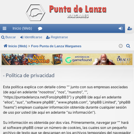
Inicio (Web)
nl
Buscar
Identificarse
or
Registrarse
de
eg
B
ac
Inicio (Web)
Foro Punta de Lanza Wargames
os
nti
ist
u
es
fic
ra
s
rá
ar
rs
c
a
pi
se
e
- Política de privacidad
r
do
Esta política explica con detalle cómo “” junto con sus empresas asociadas
s
(de aquí en adelante “nosotros”, “nos”, “nuestro”, “”,
“https://puntadelanza.net/Foro/phpBB3”) y phpBB (de aquí en adelante
“ellos”, “sus”, “software phpBB”, “www.phpbb.com”, “phpBB Limited”, “phpBB
Teams”) emplean cualquier información obtenida durante cualquier sesión
de uso por usted (de aquí en adelante “su información”).
Su información es obtenida por dos vías. Primeramente, navegar por “” hará
al software phpBB crear un número de cookies, las cuales son un pequeño
archivo de texto que se descargan en los archivos temporales del navegador