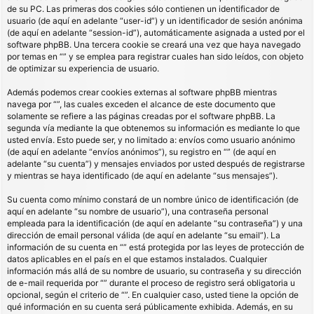
de su PC. Las primeras dos cookies sólo contienen un identificador de
usuario (de aquí en adelante “user-id”) y un identificador de sesión anónima
(de aquí en adelante “session-id”), automáticamente asignada a usted por el
software phpBB. Una tercera cookie se creará una vez que haya navegado
por temas en “” y se emplea para registrar cuales han sido leídos, con objeto
de optimizar su experiencia de usuario.
Además podemos crear cookies externas al software phpBB mientras
navega por “”, las cuales exceden el alcance de este documento que
solamente se refiere a las páginas creadas por el software phpBB. La
segunda vía mediante la que obtenemos su información es mediante lo que
usted envía. Esto puede ser, y no limitado a: envíos como usuario anónimo
(de aquí en adelante “envíos anónimos”), su registro en “” (de aquí en
adelante “su cuenta”) y mensajes enviados por usted después de registrarse
y mientras se haya identificado (de aquí en adelante “sus mensajes”).
Su cuenta como mínimo constará de un nombre único de identificación (de
aquí en adelante “su nombre de usuario”), una contraseña personal
empleada para la identificación (de aquí en adelante “su contraseña”) y una
dirección de email personal válida (de aquí en adelante “su email”). La
información de su cuenta en “” está protegida por las leyes de protección de
datos aplicables en el país en el que estamos instalados. Cualquier
información más allá de su nombre de usuario, su contraseña y su dirección
de e-mail requerida por “” durante el proceso de registro será obligatoria u
opcional, según el criterio de “”. En cualquier caso, usted tiene la opción de
qué información en su cuenta será públicamente exhibida. Además, en su