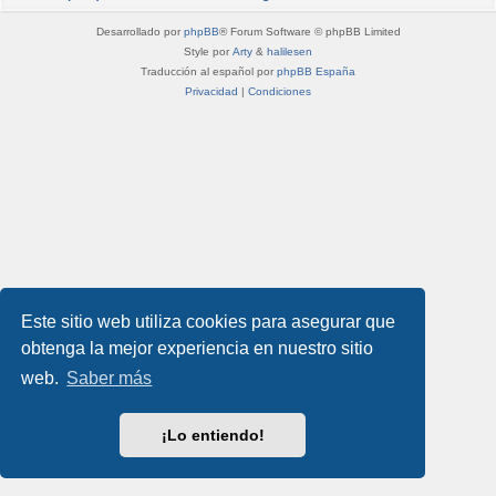
Desarrollado por
phpBB
® Forum Software © phpBB Limited
Style por
Arty
&
halilesen
Traducción al español por
phpBB España
Privacidad
|
Condiciones
Este sitio web utiliza cookies para asegurar que
obtenga la mejor experiencia en nuestro sitio
web.
Saber más
¡Lo entiendo!