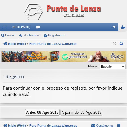
Inicio (Web)
nl
Buscar
Identificarse
or
Registrarse
de
eg
B
ac
Inicio (Web)
Foro Punta de Lanza Wargames
os
nti
ist
u
es
fic
ra
s
rá
ar
rs
c
Idioma:
a
pi
se
e
r
- Registro
do
s
Para continuar con el proceso de registro, por favor indique
cuándo nació.
Inicio (Web)
Foro Punta de Lanza Wargames
Contáctenos