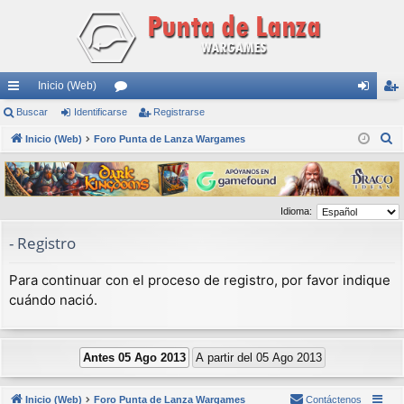
Inicio (Web)
nl
Buscar
Identificarse
or
Registrarse
de
eg
B
ac
Inicio (Web)
Foro Punta de Lanza Wargames
os
nti
ist
u
es
fic
ra
s
rá
ar
rs
c
Idioma:
a
pi
se
e
r
- Registro
do
s
Para continuar con el proceso de registro, por favor indique
cuándo nació.
Inicio (Web)
Foro Punta de Lanza Wargames
Contáctenos