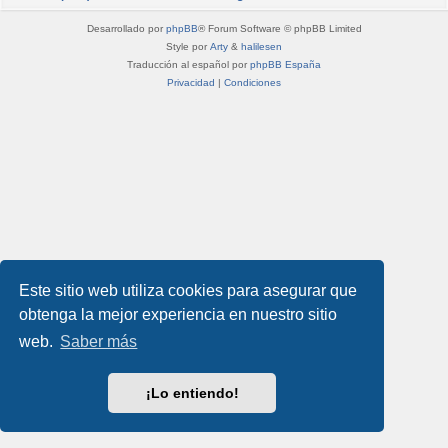
Desarrollado por
phpBB
® Forum Software © phpBB Limited
Style por
Arty
&
halilesen
Traducción al español por
phpBB España
Privacidad
|
Condiciones
Este sitio web utiliza cookies para asegurar que
obtenga la mejor experiencia en nuestro sitio
web.
Saber más
¡Lo entiendo!