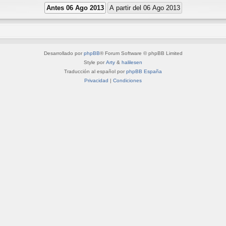
Desarrollado por
phpBB
® Forum Software © phpBB Limited
Style por
Arty
&
halilesen
Traducción al español por
phpBB España
Privacidad
|
Condiciones