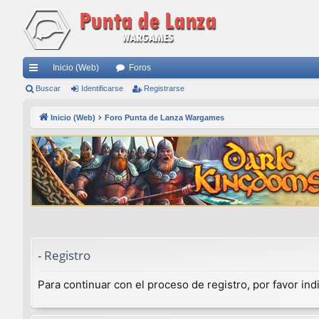
Inicio (Web)
Foros
nl
Buscar
Identificarse
Registrarse
ac
Inicio (Web)
Foro Punta de Lanza Wargames
es
rá
pi
do
s
- Registro
Para continuar con el proceso de registro, por favor in