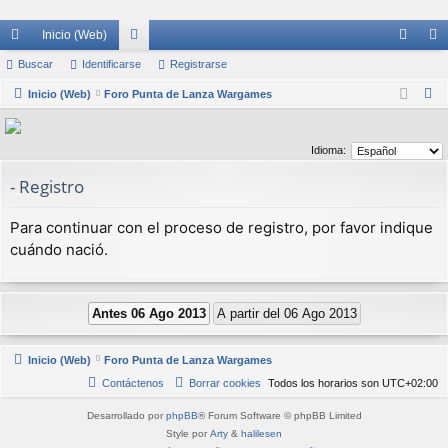
Inicio (Web)
nl
Buscar
Identificarse
or
Registrarse
de
eg
B
ac
Inicio (Web)
Foro Punta de Lanza Wargames
os
nti
ist
u
es
fic
ra
s
Idioma:
rá
ar
rs
c
- Registro
a
pi
se
e
r
do
Para continuar con el proceso de registro, por favor indique
s
cuándo nació.
Inicio (Web)
Foro Punta de Lanza Wargames
Contáctenos
Borrar cookies
Todos los horarios son
UTC+02:00
Desarrollado por
phpBB
® Forum Software © phpBB Limited
Style por
Arty
&
halilesen