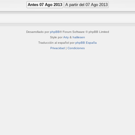
Desarrollado por
phpBB
® Forum Software © phpBB Limited
Style por
Arty
&
halilesen
Traducción al español por
phpBB España
Privacidad
|
Condiciones