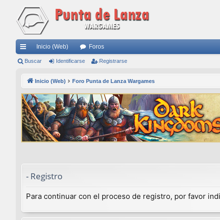
Inicio (Web)
Foros
nl
Buscar
Identificarse
Registrarse
ac
Inicio (Web)
Foro Punta de Lanza Wargames
es
rá
pi
do
s
- Registro
Para continuar con el proceso de registro, por favor in