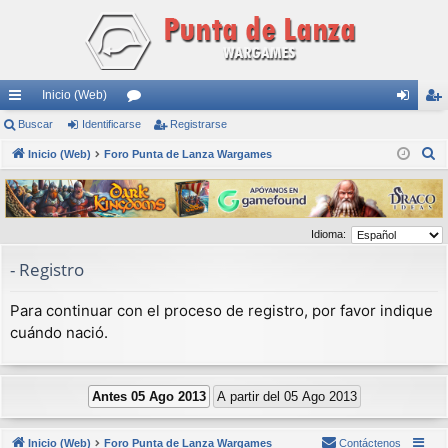
Inicio (Web)
nl
Buscar
Identificarse
or
Registrarse
de
eg
B
ac
Inicio (Web)
Foro Punta de Lanza Wargames
os
nti
ist
u
es
fic
ra
s
rá
ar
rs
c
Idioma:
a
pi
se
e
r
- Registro
do
s
Para continuar con el proceso de registro, por favor indique
cuándo nació.
Inicio (Web)
Foro Punta de Lanza Wargames
Contáctenos