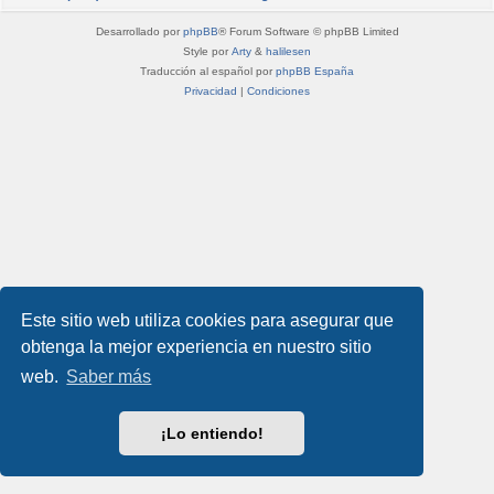
Desarrollado por
phpBB
® Forum Software © phpBB Limited
Style por
Arty
&
halilesen
Traducción al español por
phpBB España
Privacidad
|
Condiciones
Este sitio web utiliza cookies para asegurar que
obtenga la mejor experiencia en nuestro sitio
web.
Saber más
¡Lo entiendo!