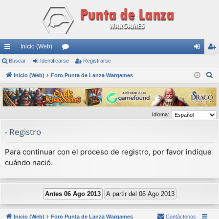
Inicio (Web)
nl
Buscar
Identificarse
or
Registrarse
de
eg
B
ac
Inicio (Web)
Foro Punta de Lanza Wargames
os
nti
ist
u
es
fic
ra
s
rá
ar
rs
c
Idioma:
a
pi
se
e
r
- Registro
do
s
Para continuar con el proceso de registro, por favor indique
cuándo nació.
Inicio (Web)
Foro Punta de Lanza Wargames
Contáctenos