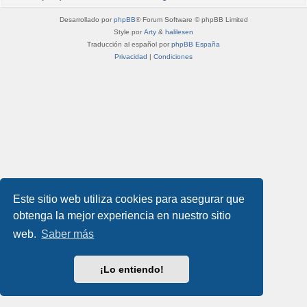
Desarrollado por
phpBB
® Forum Software © phpBB Limited
Style por
Arty
&
halilesen
Traducción al español por
phpBB España
Privacidad
|
Condiciones
Este sitio web utiliza cookies para asegurar que
obtenga la mejor experiencia en nuestro sitio
web.
Saber más
¡Lo entiendo!