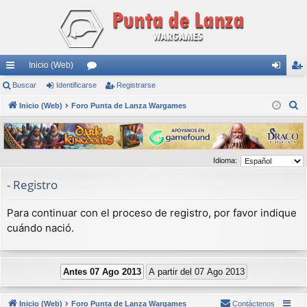
Inicio (Web)
nl
Buscar
Identificarse
or
Registrarse
de
eg
B
ac
Inicio (Web)
Foro Punta de Lanza Wargames
os
nti
ist
u
es
fic
ra
s
rá
ar
rs
c
Idioma:
a
pi
se
e
r
- Registro
do
s
Para continuar con el proceso de registro, por favor indique
cuándo nació.
Inicio (Web)
Foro Punta de Lanza Wargames
Contáctenos