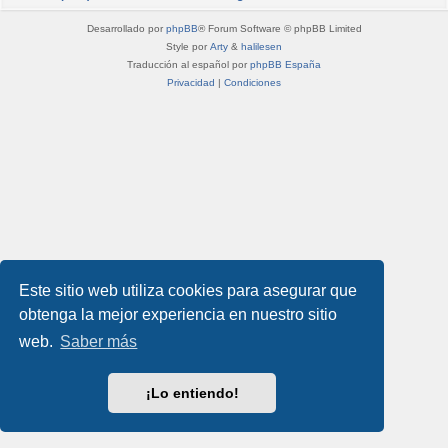
Desarrollado por
phpBB
® Forum Software © phpBB Limited
Style por
Arty
&
halilesen
Traducción al español por
phpBB España
Privacidad
|
Condiciones
Este sitio web utiliza cookies para asegurar que
obtenga la mejor experiencia en nuestro sitio
web.
Saber más
¡Lo entiendo!