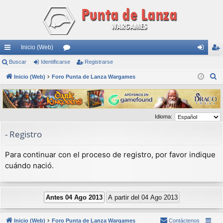
Inicio (Web)
nl
Buscar
Identificarse
or
Registrarse
de
eg
B
ac
Inicio (Web)
Foro Punta de Lanza Wargames
os
nti
ist
u
es
fic
ra
s
rá
ar
rs
c
Idioma:
a
pi
se
e
r
- Registro
do
s
Para continuar con el proceso de registro, por favor indique
cuándo nació.
Inicio (Web)
Foro Punta de Lanza Wargames
Contáctenos