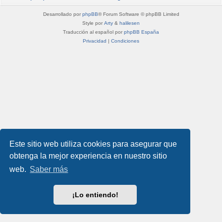
Desarrollado por
phpBB
® Forum Software © phpBB Limited
Style por
Arty
&
halilesen
Traducción al español por
phpBB España
Privacidad
|
Condiciones
Este sitio web utiliza cookies para asegurar que
obtenga la mejor experiencia en nuestro sitio
web.
Saber más
¡Lo entiendo!