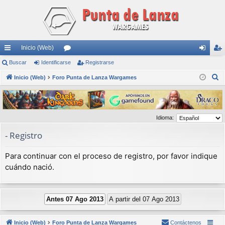
Inicio (Web)
nl
Buscar
Identificarse
or
Registrarse
de
eg
B
ac
Inicio (Web)
Foro Punta de Lanza Wargames
os
nti
ist
u
es
fic
ra
s
rá
ar
rs
c
Idioma:
a
pi
se
e
r
- Registro
do
s
Para continuar con el proceso de registro, por favor indique
cuándo nació.
Inicio (Web)
Foro Punta de Lanza Wargames
Contáctenos