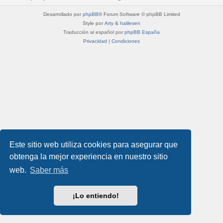
Desarrollado por
phpBB
® Forum Software © phpBB Limited
Style por
Arty
&
halilesen
Traducción al español por
phpBB España
Privacidad
|
Condiciones
Este sitio web utiliza cookies para asegurar que
obtenga la mejor experiencia en nuestro sitio
web.
Saber más
¡Lo entiendo!