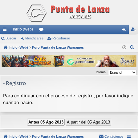
Inicio (Web)
nl
Buscar
Identificarse
or
Registrarse
de
eg
B
ac
Inicio (Web)
Foro Punta de Lanza Wargames
os
nti
ist
u
es
fic
ra
s
rá
ar
rs
c
Idioma:
a
pi
se
e
r
- Registro
do
s
Para continuar con el proceso de registro, por favor indique
cuándo nació.
Inicio (Web)
Foro Punta de Lanza Wargames
Contáctenos