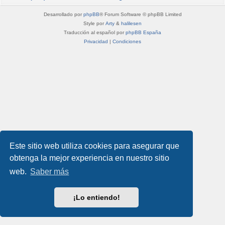
Desarrollado por
phpBB
® Forum Software © phpBB Limited
Style por
Arty
&
halilesen
Traducción al español por
phpBB España
Privacidad
|
Condiciones
Este sitio web utiliza cookies para asegurar que
obtenga la mejor experiencia en nuestro sitio
web.
Saber más
¡Lo entiendo!