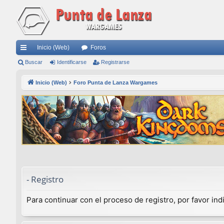
Inicio (Web)
Foros
nl
Buscar
Identificarse
Registrarse
ac
Inicio (Web)
Foro Punta de Lanza Wargames
es
rá
pi
do
s
- Registro
Para continuar con el proceso de registro, por favor in