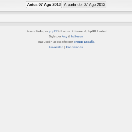
Desarrollado por
phpBB
® Forum Software © phpBB Limited
Style por
Arty
&
halilesen
Traducción al español por
phpBB España
Privacidad
|
Condiciones