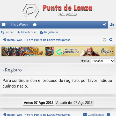
Inicio (Web)
nl
Buscar
Identificarse
or
Registrarse
de
eg
B
ac
Inicio (Web)
Foro Punta de Lanza Wargames
os
nti
ist
u
es
fic
ra
s
rá
ar
rs
c
Idioma:
a
pi
se
e
r
- Registro
do
s
Para continuar con el proceso de registro, por favor indique
cuándo nació.
Inicio (Web)
Foro Punta de Lanza Wargames
Contáctenos