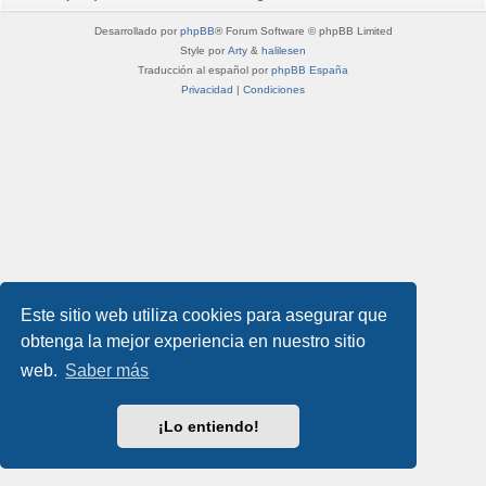
Desarrollado por
phpBB
® Forum Software © phpBB Limited
Style por
Arty
&
halilesen
Traducción al español por
phpBB España
Privacidad
|
Condiciones
Este sitio web utiliza cookies para asegurar que
obtenga la mejor experiencia en nuestro sitio
web.
Saber más
¡Lo entiendo!