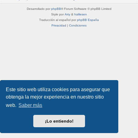
Desarrollado por
phpBB
® Forum Software © phpBB Limited
Style por
Arty
&
halilesen
Traducción al español por
phpBB España
Privacidad
|
Condiciones
Este sitio web utiliza cookies para asegurar que
obtenga la mejor experiencia en nuestro sitio
web.
Saber más
¡Lo entiendo!