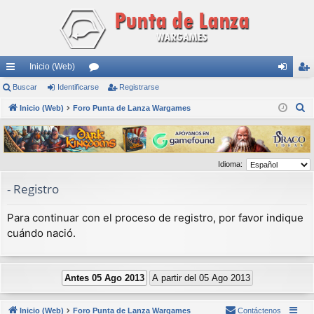
Inicio (Web)
nl
Buscar
Identificarse
or
Registrarse
de
eg
B
ac
Inicio (Web)
Foro Punta de Lanza Wargames
os
nti
ist
u
es
fic
ra
s
rá
ar
rs
c
Idioma:
a
pi
se
e
r
- Registro
do
s
Para continuar con el proceso de registro, por favor indique
cuándo nació.
Inicio (Web)
Foro Punta de Lanza Wargames
Contáctenos