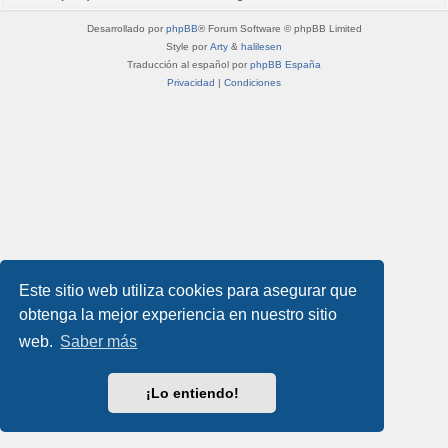
Desarrollado por
phpBB
® Forum Software © phpBB Limited
Style por
Arty
&
halilesen
Traducción al español por
phpBB España
Privacidad
|
Condiciones
Este sitio web utiliza cookies para asegurar que
obtenga la mejor experiencia en nuestro sitio
web.
Saber más
¡Lo entiendo!