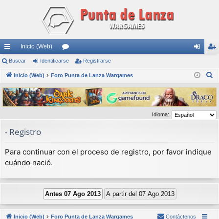
Inicio (Web)
nl
Buscar
Identificarse
or
Registrarse
de
eg
B
ac
Inicio (Web)
Foro Punta de Lanza Wargames
os
nti
ist
u
es
fic
ra
s
rá
ar
rs
c
Idioma:
a
pi
se
e
r
- Registro
do
s
Para continuar con el proceso de registro, por favor indique
cuándo nació.
Inicio (Web)
Foro Punta de Lanza Wargames
Contáctenos