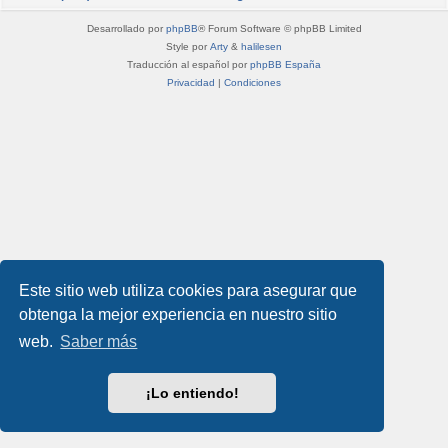
Desarrollado por
phpBB
® Forum Software © phpBB Limited
Style por
Arty
&
halilesen
Traducción al español por
phpBB España
Privacidad
|
Condiciones
Este sitio web utiliza cookies para asegurar que
obtenga la mejor experiencia en nuestro sitio
web.
Saber más
¡Lo entiendo!