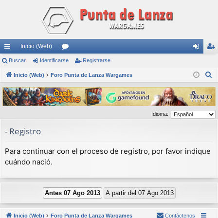
Inicio (Web)
nl
Buscar
Identificarse
or
Registrarse
de
eg
B
ac
Inicio (Web)
Foro Punta de Lanza Wargames
os
nti
ist
u
es
fic
ra
s
rá
ar
rs
c
Idioma:
a
pi
se
e
r
- Registro
do
s
Para continuar con el proceso de registro, por favor indique
cuándo nació.
Inicio (Web)
Foro Punta de Lanza Wargames
Contáctenos