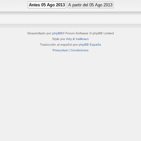
Desarrollado por
phpBB
® Forum Software © phpBB Limited
Style por
Arty
&
halilesen
Traducción al español por
phpBB España
Privacidad
|
Condiciones