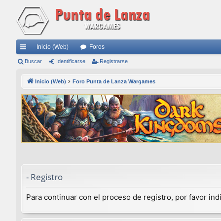
Inicio (Web)
Foros
nl
Buscar
Identificarse
Registrarse
ac
Inicio (Web)
Foro Punta de Lanza Wargames
es
rá
pi
do
s
- Registro
Para continuar con el proceso de registro, por favor in