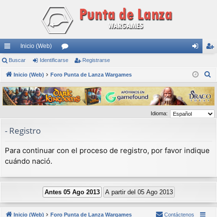
Inicio (Web)
nl
Buscar
Identificarse
or
Registrarse
de
eg
B
ac
Inicio (Web)
Foro Punta de Lanza Wargames
os
nti
ist
u
es
fic
ra
s
rá
ar
rs
c
Idioma:
a
pi
se
e
r
- Registro
do
s
Para continuar con el proceso de registro, por favor indique
cuándo nació.
Inicio (Web)
Foro Punta de Lanza Wargames
Contáctenos