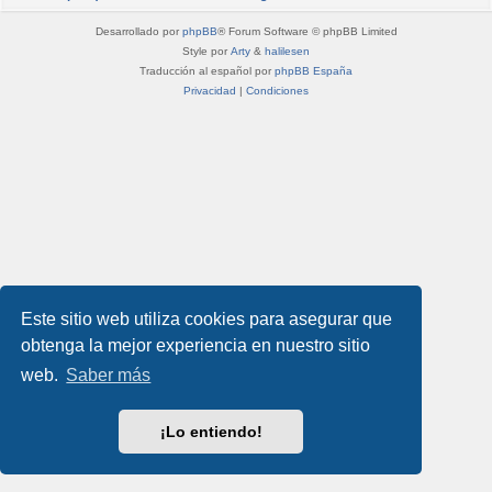
Desarrollado por
phpBB
® Forum Software © phpBB Limited
Style por
Arty
&
halilesen
Traducción al español por
phpBB España
Privacidad
|
Condiciones
Este sitio web utiliza cookies para asegurar que
obtenga la mejor experiencia en nuestro sitio
web.
Saber más
¡Lo entiendo!