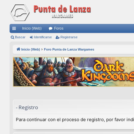
Inicio (Web)
Foros
nl
Buscar
Identificarse
Registrarse
ac
Inicio (Web)
Foro Punta de Lanza Wargames
es
rá
pi
do
s
- Registro
Para continuar con el proceso de registro, por favor in