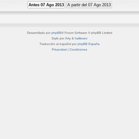
Desarrollado por
phpBB
® Forum Software © phpBB Limited
Style por
Arty
&
halilesen
Traducción al español por
phpBB España
Privacidad
|
Condiciones