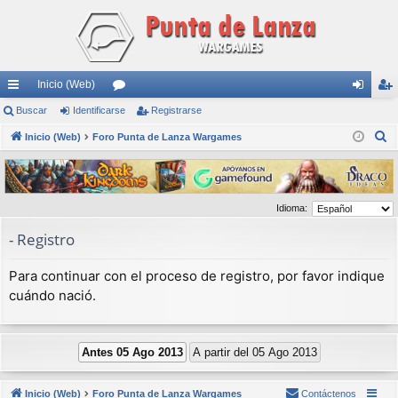
Inicio (Web)
nl
Buscar
Identificarse
or
Registrarse
de
eg
B
ac
Inicio (Web)
Foro Punta de Lanza Wargames
os
nti
ist
u
es
fic
ra
s
rá
ar
rs
c
Idioma:
a
pi
se
e
r
- Registro
do
s
Para continuar con el proceso de registro, por favor indique
cuándo nació.
Inicio (Web)
Foro Punta de Lanza Wargames
Contáctenos