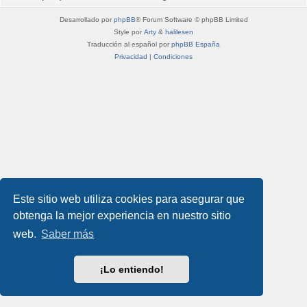
Desarrollado por
phpBB
® Forum Software © phpBB Limited
Style por
Arty
&
halilesen
Traducción al español por
phpBB España
Privacidad
|
Condiciones
Este sitio web utiliza cookies para asegurar que
obtenga la mejor experiencia en nuestro sitio
web.
Saber más
¡Lo entiendo!