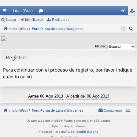
Inicio (Web)
nl
Buscar
Identificarse
or
Registrarse
de
eg
B
ac
Inicio (Web)
Foro Punta de Lanza Wargames
os
nti
ist
u
es
fic
ra
s
Idioma:
rá
ar
rs
c
a
- Registro
pi
se
e
r
do
Para continuar con el proceso de registro, por favor indique
s
cuándo nació.
Inicio (Web)
Foro Punta de Lanza Wargames
Contáctenos
Desarrollado por
phpBB
® Forum Software © phpBB Limited
Style por
Arty
&
halilesen
Traducción al español por
phpBB España