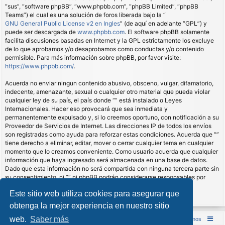
“sus”, “software phpBB”, “www.phpbb.com”, “phpBB Limited”, “phpBB
Teams”) el cual es una solución de foros liberada bajo la “
GNU General Public License v2 en Ingles
” (de aquí en adelante “GPL”) y
puede ser descargada de
www.phpbb.com
. El software phpBB solamente
facilita discusiones basadas en Internet y la GPL estrictamente los excluye
de lo que aprobamos y/o desaprobamos como conductas y/o contenido
permisible. Para más información sobre phpBB, por favor visite:
https://www.phpbb.com/
.
Acuerda no enviar ningun contenido abusivo, obsceno, vulgar, difamatorio,
indecente, amenazante, sexual o cualquier otro material que pueda violar
cualquier ley de su país, el país donde “” está instalado o Leyes
Internacionales. Hacer eso provocará que sea inmediata y
permanentemente expulsado y, si lo creemos oportuno, con notificación a su
Proveedor de Servicios de Internet. Las direcciones IP de todos los envíos
son registradas como ayuda para reforzar estas condiciones. Acuerda que “”
tiene derecho a eliminar, editar, mover o cerrar cualquier tema en cualquier
momento que lo creamos conveniente. Como usuario acuerda que cualquier
información que haya ingresado será almacenada en una base de datos.
Dado que esta información no será compartida con ninguna tercera parte sin
su consentimiento, ni “” ni phpBB podrán considerarse responsables por
cualquier intento de hacking que conlleve a que los datos sean
Este sitio web utiliza cookies para asegurar que
comprometidos.
obtenga la mejor experiencia en nuestro sitio
web.
Saber más
Inicio (Web)
Foro Punta de Lanza Wargames
Contáctenos