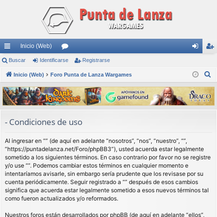
Inicio (Web)
nl
Buscar
Identificarse
or
Registrarse
de
eg
B
ac
Inicio (Web)
Foro Punta de Lanza Wargames
os
nti
ist
u
es
fic
ra
s
rá
ar
rs
c
a
pi
se
e
- Condiciones de uso
r
do
Al ingresar en “” (de aquí en adelante “nosotros”, “nos”, “nuestro”, “”,
s
“https://puntadelanza.net/Foro/phpBB3”), usted acuerda estar legalmente
sometido a los siguientes términos. En caso contrario por favor no se registre
y/o use “”. Podemos cambiar estos términos en cualquier momento e
intentaríamos avisarle, sin embargo sería prudente que los revisase por su
cuenta periódicamente. Seguir registrado a “” después de esos cambios
significa que acuerda estar legalmente sometido a esos nuevos términos tal
como fueron actualizados y/o reformados.
Nuestros foros están desarrollados por phpBB (de aquí en adelante “ellos”,