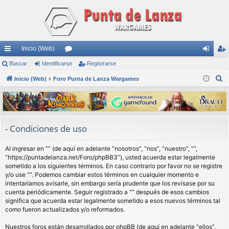
Inicio (Web)
nl
Buscar
Identificarse
or
Registrarse
de
eg
B
ac
Inicio (Web)
Foro Punta de Lanza Wargames
os
nti
ist
u
es
fic
ra
s
rá
ar
rs
c
a
pi
se
e
- Condiciones de uso
r
do
Al ingresar en “” (de aquí en adelante “nosotros”, “nos”, “nuestro”, “”,
s
“https://puntadelanza.net/Foro/phpBB3”), usted acuerda estar legalmente
sometido a los siguientes términos. En caso contrario por favor no se registre
y/o use “”. Podemos cambiar estos términos en cualquier momento e
intentaríamos avisarle, sin embargo sería prudente que los revisase por su
cuenta periódicamente. Seguir registrado a “” después de esos cambios
significa que acuerda estar legalmente sometido a esos nuevos términos tal
como fueron actualizados y/o reformados.
Nuestros foros están desarrollados por phpBB (de aquí en adelante “ellos”,