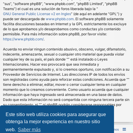
“sus”, “software phpBB”, “www.phpbb.com”, “phpBB Limited”, “phpBB
Teams”) el cual es una solución de foros liberada bajo la “
GNU General Public License v2 en Ingles
” (de aquí en adelante “GPL”) y
puede ser descargada de
www.phpbb.com
. El software phpBB solamente
facilita discusiones basadas en Internet y la GPL estrictamente los excluye
de lo que aprobamos y/o desaprobamos como conductas y/o contenido
permisible. Para más información sobre phpBB, por favor visite:
https://www.phpbb.com/
.
Acuerda no enviar ningun contenido abusivo, obsceno, vulgar, difamatorio,
indecente, amenazante, sexual o cualquier otro material que pueda violar
cualquier ley de su país, el país donde “” está instalado o Leyes
Internacionales. Hacer eso provocará que sea inmediata y
permanentemente expulsado y, si lo creemos oportuno, con notificación a su
Proveedor de Servicios de Internet. Las direcciones IP de todos los envíos
son registradas como ayuda para reforzar estas condiciones. Acuerda que “”
tiene derecho a eliminar, editar, mover o cerrar cualquier tema en cualquier
momento que lo creamos conveniente. Como usuario acuerda que cualquier
información que haya ingresado será almacenada en una base de datos.
Dado que esta información no será compartida con ninguna tercera parte sin
su consentimiento, ni “” ni phpBB podrán considerarse responsables por
cualquier intento de hacking que conlleve a que los datos sean
Este sitio web utiliza cookies para asegurar que
comprometidos.
obtenga la mejor experiencia en nuestro sitio
web.
Saber más
Inicio (Web)
Foro Punta de Lanza Wargames
Contáctenos