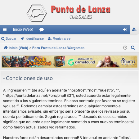
Inicio (Web)
nl
Buscar
Identificarse
or
Registrarse
de
eg
B
ac
Inicio (Web)
Foro Punta de Lanza Wargames
os
nti
ist
u
es
fic
ra
s
rá
ar
rs
c
a
pi
se
e
- Condiciones de uso
r
do
Al ingresar en “” (de aquí en adelante “nosotros”, “nos”, “nuestro”, “”,
s
“https://puntadelanza.net/Foro/phpBB3”), usted acuerda estar legalmente
sometido a los siguientes términos. En caso contrario por favor no se registre
y/o use “”. Podemos cambiar estos términos en cualquier momento e
intentaríamos avisarle, sin embargo sería prudente que los revisase por su
cuenta periódicamente. Seguir registrado a “” después de esos cambios
significa que acuerda estar legalmente sometido a esos nuevos términos tal
como fueron actualizados y/o reformados.
Nuestros foros están desarrollados por phpBB (de aquí en adelante “ellos”,