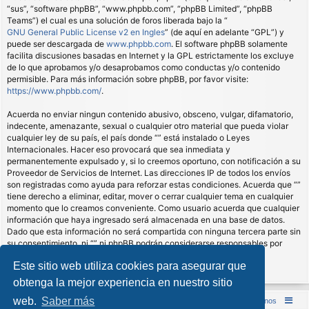
“sus”, “software phpBB”, “www.phpbb.com”, “phpBB Limited”, “phpBB
Teams”) el cual es una solución de foros liberada bajo la “
GNU General Public License v2 en Ingles
” (de aquí en adelante “GPL”) y
puede ser descargada de
www.phpbb.com
. El software phpBB solamente
facilita discusiones basadas en Internet y la GPL estrictamente los excluye
de lo que aprobamos y/o desaprobamos como conductas y/o contenido
permisible. Para más información sobre phpBB, por favor visite:
https://www.phpbb.com/
.
Acuerda no enviar ningun contenido abusivo, obsceno, vulgar, difamatorio,
indecente, amenazante, sexual o cualquier otro material que pueda violar
cualquier ley de su país, el país donde “” está instalado o Leyes
Internacionales. Hacer eso provocará que sea inmediata y
permanentemente expulsado y, si lo creemos oportuno, con notificación a su
Proveedor de Servicios de Internet. Las direcciones IP de todos los envíos
son registradas como ayuda para reforzar estas condiciones. Acuerda que “”
tiene derecho a eliminar, editar, mover o cerrar cualquier tema en cualquier
momento que lo creamos conveniente. Como usuario acuerda que cualquier
información que haya ingresado será almacenada en una base de datos.
Dado que esta información no será compartida con ninguna tercera parte sin
su consentimiento, ni “” ni phpBB podrán considerarse responsables por
cualquier intento de hacking que conlleve a que los datos sean
Este sitio web utiliza cookies para asegurar que
comprometidos.
obtenga la mejor experiencia en nuestro sitio
web.
Saber más
Inicio (Web)
Foro Punta de Lanza Wargames
Contáctenos